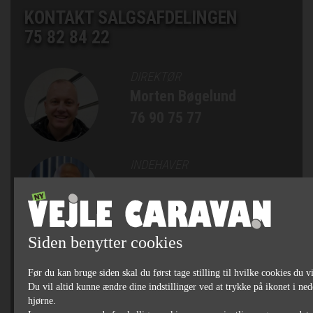
KONTAKT SALGSAFDELINGEN
75 82 84 22
DIREKTØR
Morten Bøgelund
76 90 75 77
INDEHAVER
Kim Præst Nielsen
76 90 75 75
Siden benytter cookies
SALGSCHEF, AUTOCAMPERE
OG CAMPINGVOGNE
Før du kan bruge siden skal du først tage stilling til hvilke cookies du vi
Michael Bjørn Jakobsen
Du vil altid kunne ændre dine indstillinger ved at trykke på ikonet i ned
hjørne.
76 90 75 79