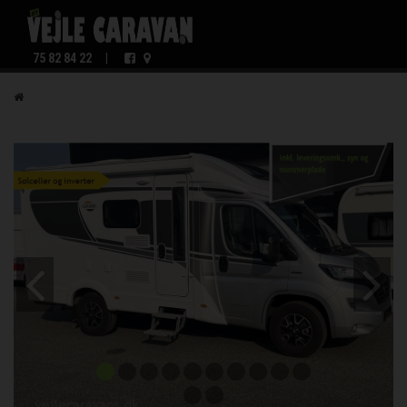
75 82 84 22
|