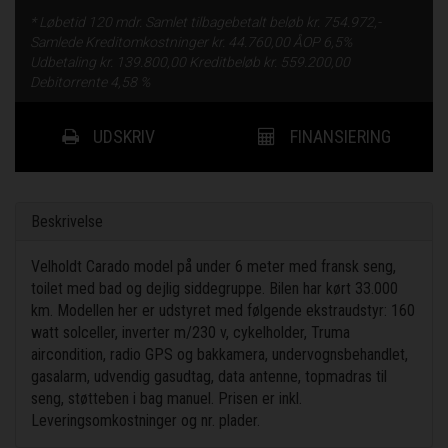
* Løbetid
120 mdr.
Samlet tilbagebetalt beløb kr.
754.972,-
Samlede Kreditomkostninger kr.
44.760,00
ÅOP
6,5%
Udbetaling kr.
139.800,00
Kreditbeløb kr.
559.200,00
Debitorrente
4,58 %
UDSKRIV
FINANSIERING
Beskrivelse
Velholdt Carado model på under 6 meter med fransk seng,
toilet med bad og dejlig siddegruppe. Bilen har kørt 33.000
km. Modellen her er udstyret med følgende ekstraudstyr: 160
watt solceller, inverter m/230 v, cykelholder, Truma
aircondition, radio GPS og bakkamera, undervognsbehandlet,
gasalarm, udvendig gasudtag, data antenne, topmadras til
seng, støtteben i bag manuel. Prisen er inkl.
Leveringsomkostninger og nr. plader.