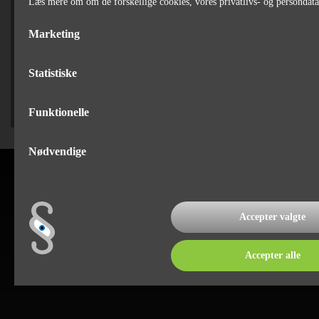
Læs mere om om de forskellige cookies, vores privatlivs- og persondat
SÆLGER
Marketing
Jan Bertelsen
75 82 84 22
Statistiske
Funktionelle
Nødvendige
Accepter valgte
Accepter alle