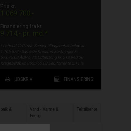
Pris kr.
1.069.700,-
Finansiering fra kr.
9.714,-
pr. md.*
* Løbetid
120 mdr.
Samlet tilbagebetalt beløb kr.
1.165.672,-
Samlede Kreditomkostninger kr.
57.675,00
ÅOP
6,7%
Udbetaling kr.
213.940,00
Kreditbeløb kr.
855.760,00
Debitorrente
5,11 %
UDSKRIV
FINANSIERING
tronik &
Vand - Varme &
Telttilbehør
Energi