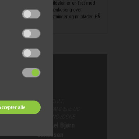
b med separat fryseboks. Bildelen er en Fiat med
gsbremse, dæktrykssensor, Sænkeseng over
sen er inkl. leveringsomkostninger og nr. plader. PÅ
SALGSCHEF,
ccepter alle
AUTOCAMPERE OG
CAMPINGVOGNE
Michael Bjørn
Jakobsen