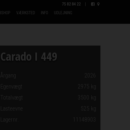
75 82 84 22
|
BSHOP
VÆRKSTED
INFO
UDLEJNING
Carado I 449
Årgang
2026
Egenvægt
2975 kg
Totalvægt
3500 kg
Lasteevne
525 kg
Lagernr.
11148903