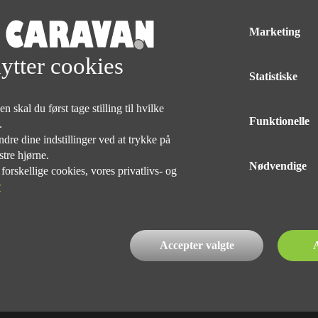
bed, separat bad og toilet, vinkelkøkken med gasblus og stort køleska
følgende ekstraudstyr: Rammevinduer, markise, elektronisk parkerin
Marketing
v inkl. fladskærmsholder, kabelforberedt til solceller og bakkamera. Pri
ytter cookies
Statistiske
Med forbehold for tryk og taste fejl af udstyr på alle vogne
 skal du først tage stilling til hvilke
Funktionelle
e.
dre dine indstillinger ved at trykke på
DELINGEN
stre hjørne.
Nødvendige
rskellige cookies, vores privatlivs- og
r
INDEHAVER
Accepter valgte
A
Kim Præst Nielsen
76 90 75 75