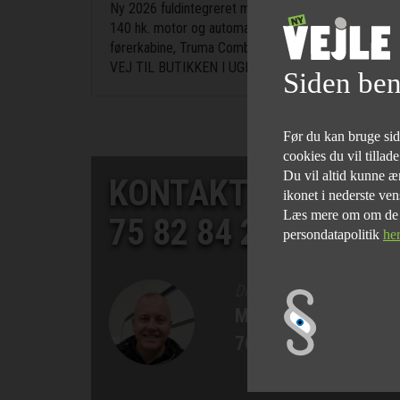
Ny 2026 fuldintegreret model fra Carado med Queens
140 hk. motor og automatgear. Vognen kommer med 
førerkabine, Truma Combi 6E gasvarme m/elpatron, 12
VEJ TIL BUTIKKEN I UGE 28 - 2026.
Siden ben
Før du kan bruge siden
cookies du vil tillad
Du vil altid kunne æn
KONTAKT SALGSAF
ikonet i nederste ven
Læs mere om om de fo
75 82 84 22
persondatapolitik
he
DIREKTØR
Morten Bøgelund
76 90 75 77