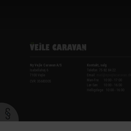
Ny Vejle Caravan A/S
Kontakt, salg
Isabellahøj 6

Telefon: 75 82 84 22
7100 Vejle
Email:
mail@nyvejlecaravan.d
Man-Fre
10:00 - 17:00
CVR: 35683305
Lør-Søn
10:00 - 16:00
Helligdage   10:00 - 16:00