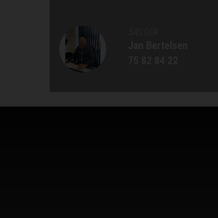
SÆLGER
Jan Bertelsen
75 82 84 22