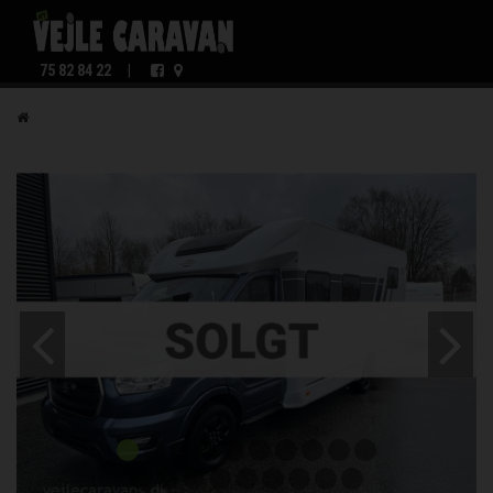
75 82 84 22
|