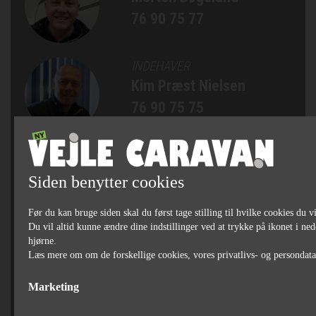
76 90 75 77
INDEHAVER
Kim Præst Nielsen
76 90 75 75
SALGSCHEF, AUTOCAMPERE
OG CAMPINGVOGNE
Siden benytter cookies
Michael Bjørn Jakobsen
76 90 75 79
Før du kan bruge siden skal du først tage stilling til hvilke cookies du vi
Du vil altid kunne ændre dine indstillinger ved at trykke på ikonet i ned
hjørne.
SÆLGER
Læs mere om om de forskellige cookies, vores privatlivs- og persondat
Jan Bertelsen
Marketing
75 82 84 22