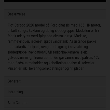
Beskrivelse
Flot Carado 2026 model på Ford chassis med 165 HK motor,
enkelt senge, køkken og dejlig siddegruppe. Modellen er fra
fabrik udstyret med følgende ekstraudstyr: Markise,
rammevinduer, isoleret spildevandstank, Assistance pakke
med adaptiv fartpilot, sengeombygning i soveafd. og
siddegruppe, navigation/DAB radio/bakkamera, elek.
gulvopvarmning, Truma combi 6e gasvarme m/elpatron, 12v.
med fladskærmsholder og kabelforberedelse til solceller.
Prisen er inkl. leveringsomkostninger og nr. plader.
Generelt
Indretning
Auto Camper