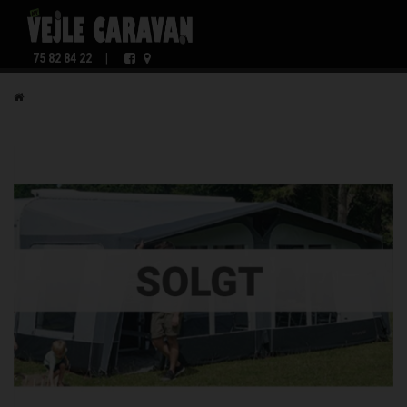
75 82 84 22
|