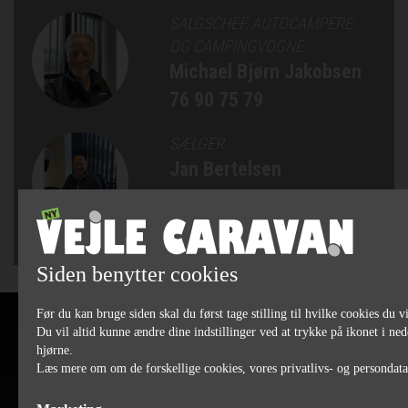
SALGSCHEF, AUTOCAMPERE
OG CAMPINGVOGNE
Michael Bjørn Jakobsen
76 90 75 79
SÆLGER
Jan Bertelsen
75 82 84 22
Siden benytter cookies
Før du kan bruge siden skal du først tage stilling til hvilke cookies du vi
Du vil altid kunne ændre dine indstillinger ved at trykke på ikonet i ned
hjørne.
Læs mere om om de forskellige cookies, vores privatlivs- og persondat