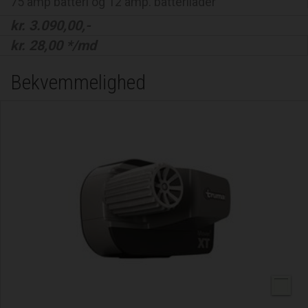
75 amp batteri og 12 amp. batterilader
kr.
3.090,00
,-
kr.
28,00
*/md
Bekvemmelighed