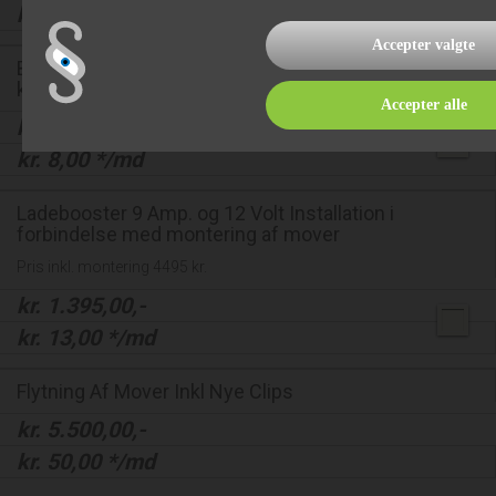
kr.
24,00
*/md
Accepter valgte
Beslag for mover montering på Alko chassic 1800
kg. totalvægt.
Accepter alle
kr.
895,00
,-
kr.
8,00
*/md
Ladebooster 9 Amp. og 12 Volt Installation i
forbindelse med montering af mover
Pris inkl. montering 4495 kr.
kr.
1.395,00
,-
kr.
13,00
*/md
Flytning Af Mover Inkl Nye Clips
kr.
5.500,00
,-
kr.
50,00
*/md