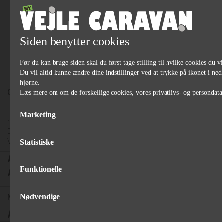
Siden benytter cookies
Før du kan bruge siden skal du først tage stilling til hvilke cookies du vi
Du vil altid kunne ændre dine indstillinger ved at trykke på ikonet i ned
hjørne.
Caravanmover "Truma Smart M"
Læs mere om om de forskellige cookies, vores privatlivs- og persondat
Pris excl. montering og batteri og batterilader.
Marketing
med manuel tilkobling
Enkelt akslede campingvogne op til 1800 kg.
Vægt: 33kg.
Statistiske
kr.
11.299,00
,-
Funktionelle
kr.
102,00
*/md
Montering af mover
Nødvendige
kr.
2.716,00
,-