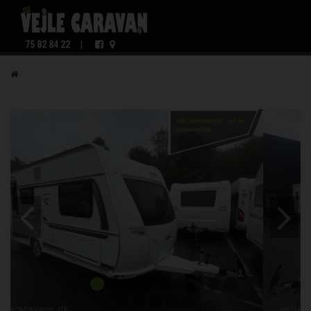
75 82 84 22
|