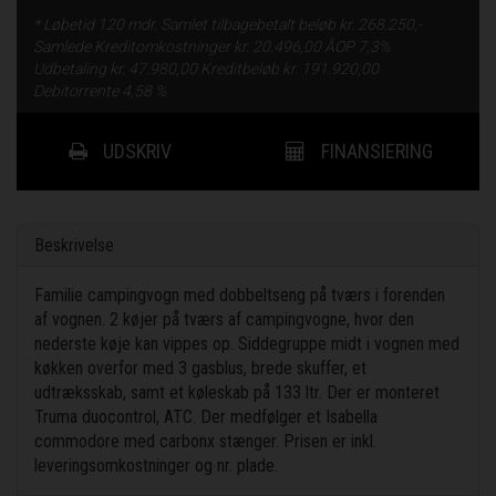
* Løbetid
120 mdr.
Samlet tilbagebetalt beløb kr.
268.250,-
Samlede Kreditomkostninger kr.
20.496,00
ÅOP
7,3%
Udbetaling kr.
47.980,00
Kreditbeløb kr.
191.920,00
Debitorrente
4,58 %
UDSKRIV
FINANSIERING
Beskrivelse
Familie campingvogn med dobbeltseng på tværs i forenden
af vognen. 2 køjer på tværs af campingvogne, hvor den
nederste køje kan vippes op. Siddegruppe midt i vognen med
køkken overfor med 3 gasblus, brede skuffer, et
udtræksskab, samt et køleskab på 133 ltr. Der er monteret
Truma duocontrol, ATC. Der medfølger et Isabella
commodore med carbonx stænger. Prisen er inkl.
leveringsomkostninger og nr. plade.