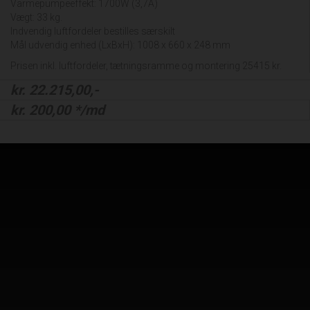
Varmepumpeeffekt: 1700W (3,7A)
Vægt: 33 kg.
Indvendig luftfordeler bestilles særskilt
Mål udvendig enhed (LxBxH): 1008 x 660 x 248 mm
Prisen inkl. luftfordeler, tætningsramme og montering 25415 kr.
kr.
22.215,00
,-
kr.
200,00
*/md