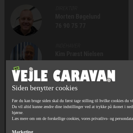
DIREKTØR
Morten Bøgelund
76 90 75 77
INDEHAVER
Kim Præst Nielsen
76 90 75 75
SALGSCHEF, AUTOCAMPERE
Siden benytter cookies
OG CAMPINGVOGNE
Michael Bjørn Jakobsen
Før du kan bruge siden skal du først tage stilling til hvilke cookies du vi
76 90 75 79
Du vil altid kunne ændre dine indstillinger ved at trykke på ikonet i ned
hjørne.
Læs mere om om de forskellige cookies, vores privatlivs- og persondat
SÆLGER
Jan Bertelsen
Marketing