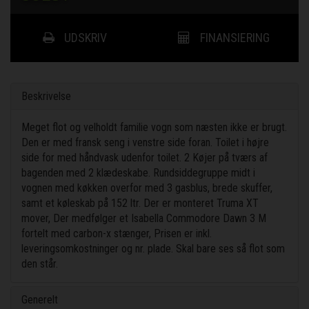
UDSKRIV
FINANSIERING
Beskrivelse
Meget flot og velholdt familie vogn som næsten ikke er brugt.
Den er med fransk seng i venstre side foran. Toilet i højre
side for med håndvask udenfor toilet. 2 Køjer på tværs af
bagenden med 2 klædeskabe. Rundsiddegruppe midt i
vognen med køkken overfor med 3 gasblus, brede skuffer,
samt et køleskab på 152 ltr. Der er monteret Truma XT
mover, Der medfølger et Isabella Commodore Dawn 3 M
fortelt med carbon-x stænger, Prisen er inkl.
leveringsomkostninger og nr. plade. Skal bare ses så flot som
den står.
Generelt