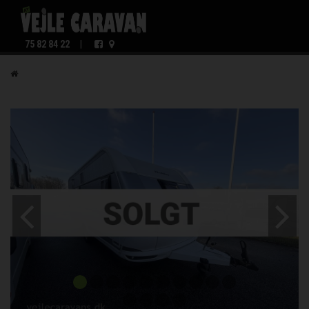
75 82 84 22
|