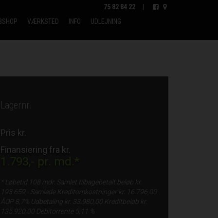
75 82 84 22
|
BSHOP
VÆRKSTED
INFO
UDLEJNING
Lagernr.
Pris kr.
Finansiering fra kr.
1.793,-
pr. md.*
* Løbetid
108 mdr.
Samlet tilbagebetalt beløb kr.
193.659,-
Samlede Kreditomkostninger kr.
16.796,00
ÅOP
8,7%
Udbetaling kr.
33.980,00
Kreditbeløb kr.
135.920,00
Debitorrente
5,11 %