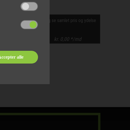
Vælg det ønskede udstyr og se samlet pris og ydelse
Samlet pris og ydelse
kr.
0,00
kr.
0,00
*/md
ccepter alle