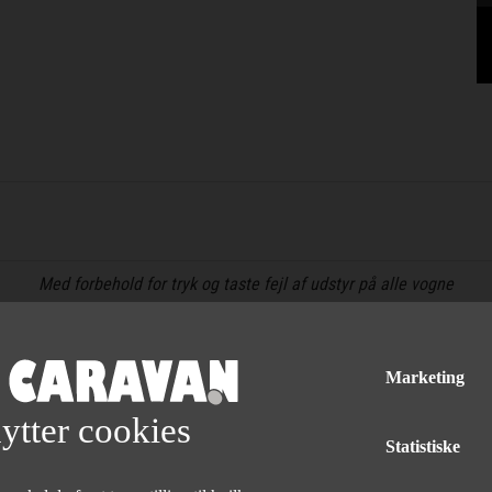
Med forbehold for tryk og taste fejl af udstyr på alle vogne
Marketing
ytter cookies
Statistiske