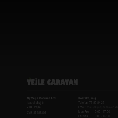
Ny Vejle Caravan A/S
Kontakt, salg
Isabellahøj 6

Telefon: 75 82 84 22
7100 Vejle
Email:
mail@nyvejlecaravan.d
Man-Fre
10:00 - 17:00
CVR: 35683305
Lør-Søn
10:00 - 16:00