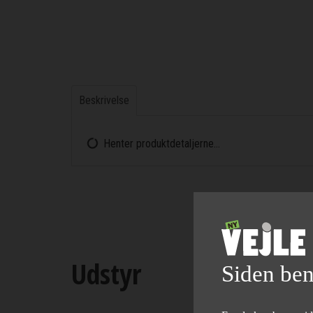
Beskrivelse
Henter produktdetaljerne...
Udstyr
Siden ben