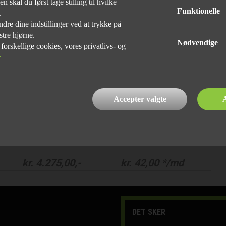
 skal du først tage stilling til hvilke
Funktionelle
e.
dre dine indstillinger ved at trykke på
Truma ultraheat inkl. fjernføler.
stre hjørne.
Nødvendige
Pris excl. montering.
rskellige cookies, vores privatlivs- og
r
Accepter valgte
A
kr.
4.275,00
,-
kr.
42,00
*/md
DET SKER