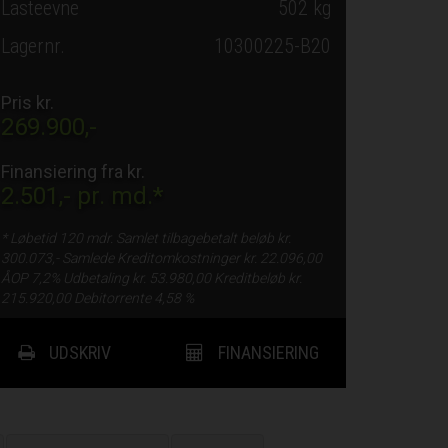
Lasteevne
502 kg
Lagernr.
10300225-B20
Pris kr.
269.900,-
Finansiering fra kr.
2.501,-
pr. md.*
* Løbetid
120 mdr.
Samlet tilbagebetalt beløb kr.
300.073,-
Samlede Kreditomkostninger kr.
22.096,00
ÅOP
7,2%
Udbetaling kr.
53.980,00
Kreditbeløb kr.
215.920,00
Debitorrente
4,58 %
UDSKRIV
FINANSIERING