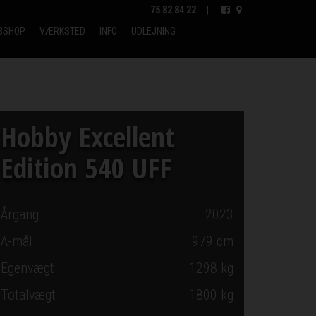
75 82 84 22
|
BSHOP
VÆRKSTED
INFO
UDLEJNING
Hobby Excellent
Edition 540 UFF
Årgang
2023
A-mål
979
cm
Egenvægt
1298 kg
Totalvægt
1800 kg