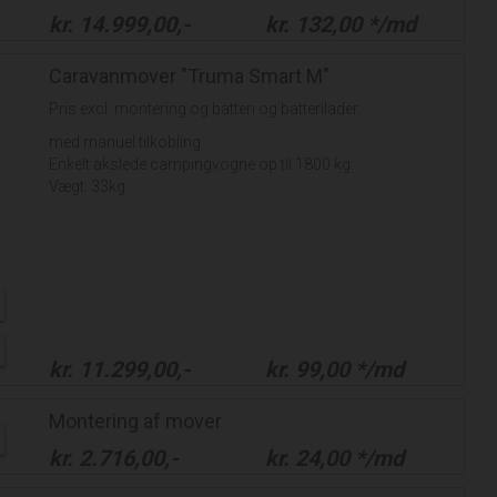
kr.
14.999,00
,-
kr.
132,00
*/md
Caravanmover "Truma Smart M"
Pris excl. montering og batteri og batterilader.
med manuel tilkobling
Enkelt akslede campingvogne op til 1800 kg.
Vægt: 33kg.
kr.
11.299,00
,-
kr.
99,00
*/md
Montering af mover
kr.
2.716,00
,-
kr.
24,00
*/md