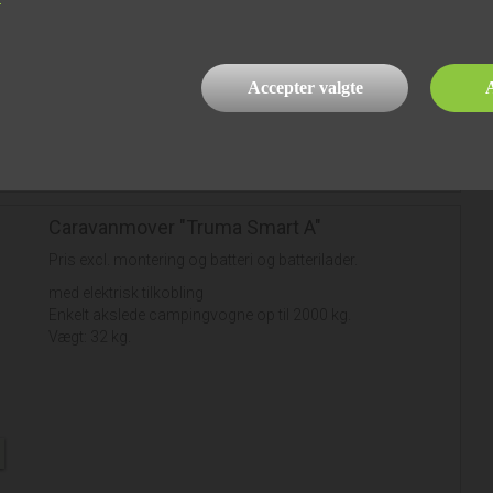
Accepter valgte
A
kr.
20.499,00
,-
kr.
180,00
*/md
Caravanmover "Truma Smart A"
Pris excl. montering og batteri og batterilader.
med elektrisk tilkobling
Enkelt akslede campingvogne op til 2000 kg.
Vægt: 32 kg.