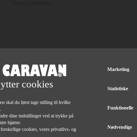
Pris excl. montering.
Marketing
kr.
4.275,00
,-
kr.
38,00
*/md
ytter cookies
Statistiske
 skal du først tage stilling til hvilke
Caravanmover "Truma XT"
Funktionelle
e.
Pris excl. montering og batteri og lader.
dre dine indstillinger ved at trykke på
stre hjørne.
med elektrisk tilkobling
Nødvendige
rskellige cookies, vores privatlivs- og
Enkelt akslede campingvogne op til 2300 kg.
Vægt: 28 kg
r