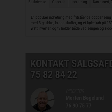
Beskrivelse
Generelt
Indretning
Karrosseri,
En populær indretning med fritstående dobbeltseng
med 3 gasblus, brede skuffer, og et køleskab på 139
watt inverter, og tv holder både ved sengen og sidd
KONTAKT SALGSAF
75 82 84 22
DIREKTØR
Morten Bøgelund
76 90 75 77