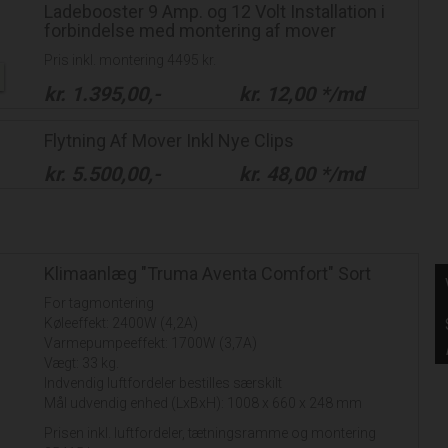
Ladebooster 9 Amp. og 12 Volt Installation i
forbindelse med montering af mover
Pris inkl. montering 4495 kr.
kr.
1.395,00
,-
kr.
12,00
*/md
Flytning Af Mover Inkl Nye Clips
kr.
5.500,00
,-
kr.
48,00
*/md
Klimaanlæg "Truma Aventa Comfort" Sort
For tagmontering
Køleeffekt: 2400W (4,2A)
Varmepumpeeffekt: 1700W (3,7A)
Vægt: 33 kg.
Indvendig luftfordeler bestilles særskilt
Mål udvendig enhed (LxBxH): 1008 x 660 x 248 mm
Prisen inkl. luftfordeler, tætningsramme og montering