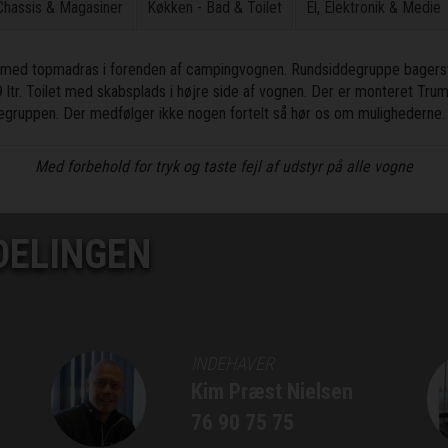
 Chassis & Magasiner
Køkken - Bad & Toilet
El, Elektronik & Medie
 med topmadras i forenden af campingvognen. Rundsiddegruppe bagerste
 ltr. Toilet med skabsplads i højre side af vognen. Der er monteret Trum
egruppen. Der medfølger ikke nogen fortelt så hør os om mulighederne. P
Med forbehold for tryk og taste fejl af udstyr på alle vogne
DELINGEN
INDEHAVER
Kim Præst Nielsen
76 90 75 75