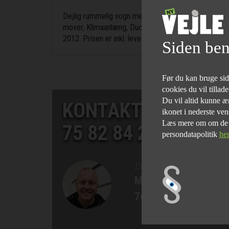
Dejlig rummelig vogn med fransk seng og toilet i fo
mover, Klimaanlæng, Duocontrol med filter og der 
2012. Prisen er inkl. leveringsomkostninger og nr. pl
Siden ben
Før du kan bruge siden
cookies du vil tillad
Du vil altid kunne æn
KONTAKT SALGSAF
ikonet i nederste ven
Læs mere om om de fo
75 82 84 22
persondatapolitik
he
DIREKTØR
Morten Bøgelund
76 90 75 77