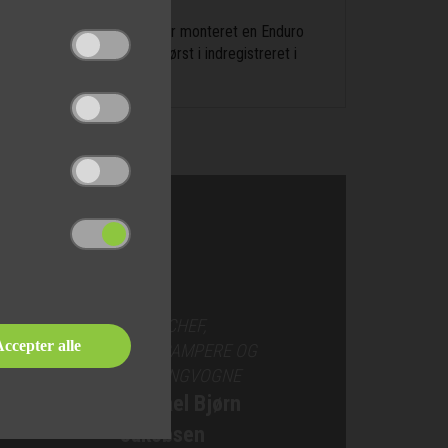
 stor rundsiddegruppe. Der er monteret en Enduro
er en årgang 2009 med først i indregistreret i
SALGSCHEF,
ccepter alle
AUTOCAMPERE OG
CAMPINGVOGNE
Michael Bjørn
Jakobsen