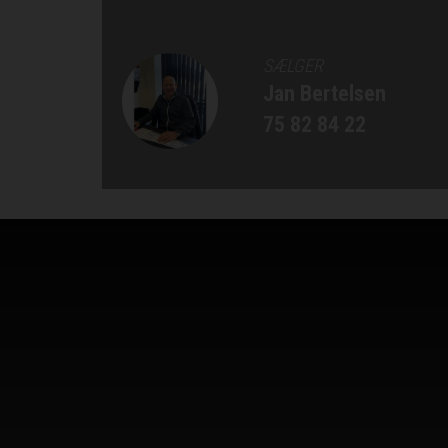
SÆLGER
Jan Bertelsen
75 82 84 22