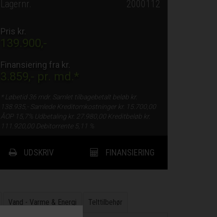
Lagernr.
2000112
Pris kr.
139.900,-
Finansiering fra kr.
3.859,-
pr. md.*
* Løbetid
36 mdr.
Samlet tilbagebetalt beløb kr.
138.935,-
Samlede Kreditomkostninger kr.
15.700,00
ÅOP
15,7%
Udbetaling kr.
27.980,00
Kreditbeløb kr.
111.920,00
Debitorrente
5,11 %
UDSKRIV
FINANSIERING
Vand - Varme & Energi
Telttilbehør