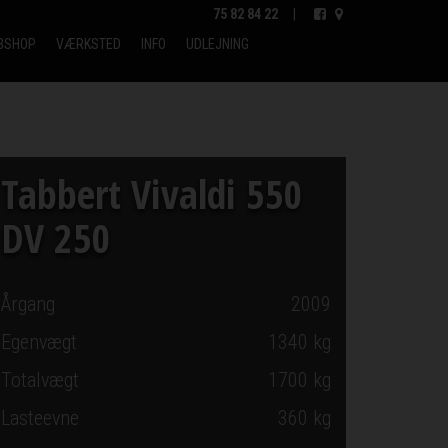
75 82 84 22
|
BSHOP
VÆRKSTED
INFO
UDLEJNING
Tabbert Vivaldi 550
DV 250
Årgang
2009
Egenvægt
1340 kg
Totalvægt
1700 kg
Lasteevne
360 kg