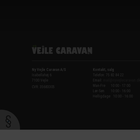
Ny Vejle Caravan A/S
Kontakt, salg
Isabellahøj 6

Telefon: 75 82 84 22
7100 Vejle
Email:
mail@nyvejlecaravan.d
Man-Fre
10:00 - 17:00
CVR: 35683305
Lør-Søn
10:00 - 16:00
Helligdage   10:00 - 16:00