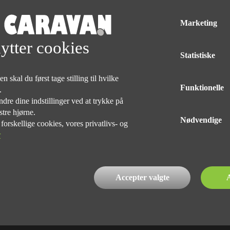
rende, stor køkken og reol med plads til stor TV i midten og bagerst en
Marketing
medfølger et nyere Isabella Commodore North med megastænger. Vognen 
ade.
ytter cookies
Statistiske
Med forbehold for tryk og taste fejl af udstyr på alle vogne
 skal du først tage stilling til hvilke
Funktionelle
e.
dre dine indstillinger ved at trykke på
DELINGEN
stre hjørne.
Nødvendige
rskellige cookies, vores privatlivs- og
r
INDEHAVER
Accepter valgte
A
Kim Præst Nielsen
76 90 75 75