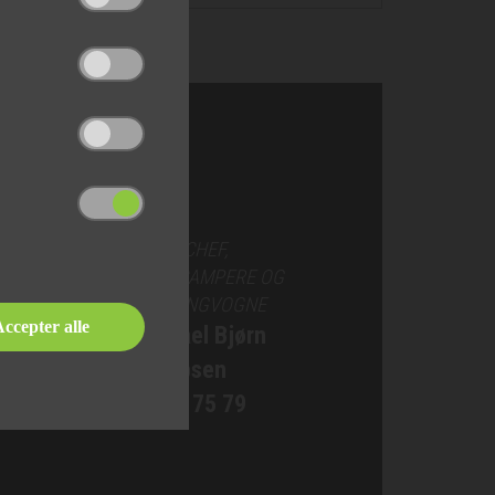
SALGSCHEF,
AUTOCAMPERE OG
CAMPINGVOGNE
ccepter alle
Michael Bjørn
Jakobsen
76 90 75 79