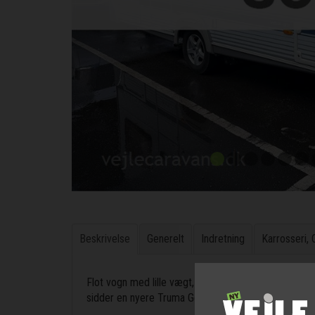
Beskrivelse
Generelt
Indretning
Karrosseri,
Flot vogn med lille vægt, kan vejes helt ned til 110
sidder en nyere Truma Go2 mover på og der medfølger 