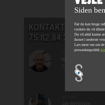
Siden ben
KONTAKT SALGSAF
Før du kan bruge siden
cookies du vil tillad
75 82 84 22
Du vil altid kunne æn
ikonet i nederste ven
Læs mere om om de fo
persondatapolitik
he
DIREKTØR
Morten Bøgelund
76 90 75 77
SÆLGER
Jan Bertelsen