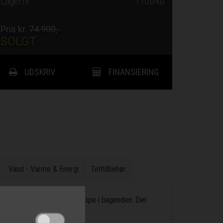
Lagernr.
170040
Pris kr.
74.900,-
SOLGT
UDSKRIV
FINANSIERING
Vand - Varme & Energi
Telttilbehør
deskab i midt, og runsiddegruppe i bagenden. Der
r. plade.