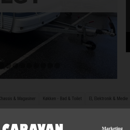
 Chassis & Magasiner
Køkken - Bad & Toilet
El, Elektronik & Medie
0 kg total vægt. Den har dobbelt seng og toilet i fronten, køkken og klæ
et Isabella Capri vintertelt. Prisen er inkl. leveringsomkostninger og n
Marketing