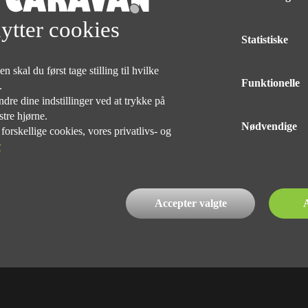
Med forbehold for tryk og taste fejl af udstyr på alle vogne
ytter cookies
Statistiske
DELINGEN
 skal du først tage stilling til hvilke
Funktionelle
e.
dre dine indstillinger ved at trykke på
stre hjørne.
Nødvendige
rskellige cookies, vores privatlivs- og
r
INDEHAVER
Kim Præst Nielsen
76 90 75 75
Accepter valgte
A