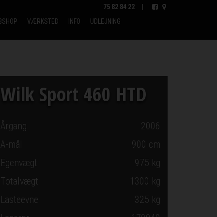
75 82 84 22
|
BSHOP
VÆRKSTED
INFO
UDLEJNING
Wilk Sport 460 HTD
Årgang
2006
A-mål
900
cm
Egenvægt
975 kg
Totalvægt
1300 kg
Lasteevne
325 kg