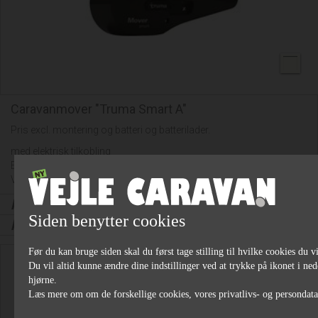
Caravanmover "Truma Smart A"
Pris excl. montering og batteri og batterilader.
med elektrisk tilkobling
Enkelt akslede campingvogne op til 2000 kg.
Vægt: 32 kg.
kr.
14.999,00
,-
Siden benytter cookies
kr.
133,00
*/md
Før du kan bruge siden skal du først tage stilling til hvilke cookies du vi
Du vil altid kunne ændre dine indstillinger ved at trykke på ikonet i ned
hjørne.
Læs mere om om de forskellige cookies, vores privatlivs- og persondat