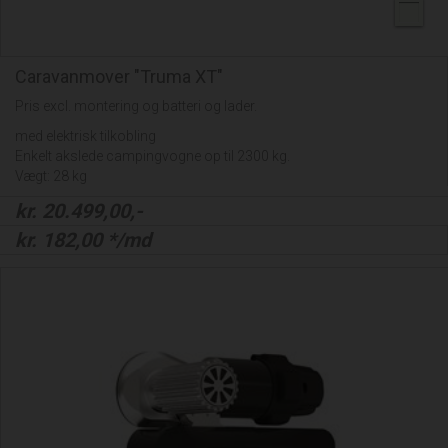
Caravanmover "Truma XT"
Pris excl. montering og batteri og lader.
med elektrisk tilkobling
Enkelt akslede campingvogne op til 2300 kg.
Vægt: 28 kg
kr.
20.499,00
,-
kr.
182,00
*/md