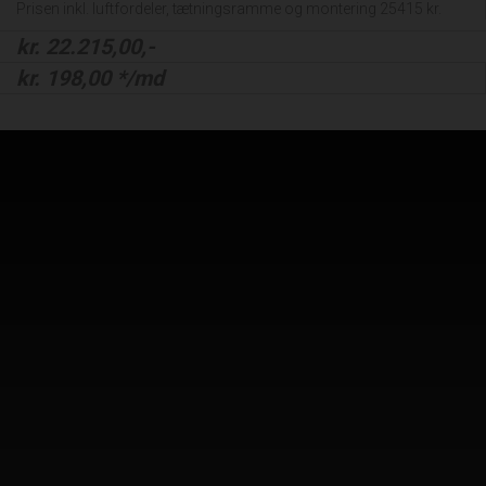
Prisen inkl. luftfordeler, tætningsramme og montering 25415 kr.
kr.
22.215,00
,-
kr.
198,00
*/md