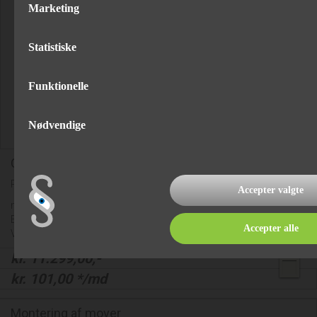
Marketing
Statistiske
Funktionelle
Nødvendige
Caravanmover "Truma Smart M"
Pris excl. montering og batteri og batterilader.
Accepter valgte
med manuel tilkobling
Enkelt akslede campingvogne op til 1800 kg.
Accepter alle
Vægt: 33kg.
kr.
11.299,00
,-
kr.
101,00
*/md
Montering af mover