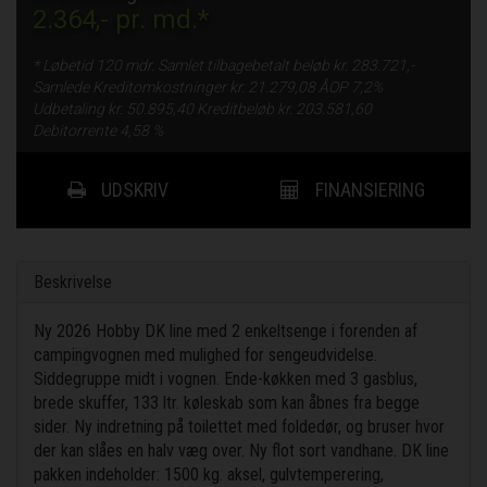
2.364,-
pr. md.*
* Løbetid
120 mdr.
Samlet tilbagebetalt beløb kr.
283.721,-
Samlede Kreditomkostninger kr.
21.279,08
ÅOP
7,2%
Udbetaling kr.
50.895,40
Kreditbeløb kr.
203.581,60
Debitorrente
4,58 %
UDSKRIV
FINANSIERING
Beskrivelse
Ny 2026 Hobby DK line med 2 enkeltsenge i forenden af
campingvognen med mulighed for sengeudvidelse.
Siddegruppe midt i vognen. Ende-køkken med 3 gasblus,
brede skuffer, 133 ltr. køleskab som kan åbnes fra begge
sider. Ny indretning på toilettet med foldedør, og bruser hvor
der kan slåes en halv væg over. Ny flot sort vandhane. DK line
pakken indeholder: 1500 kg. aksel, gulvtemperering,