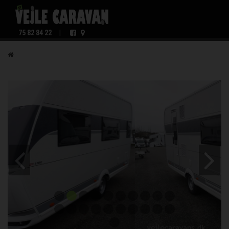
75 82 84 22
|