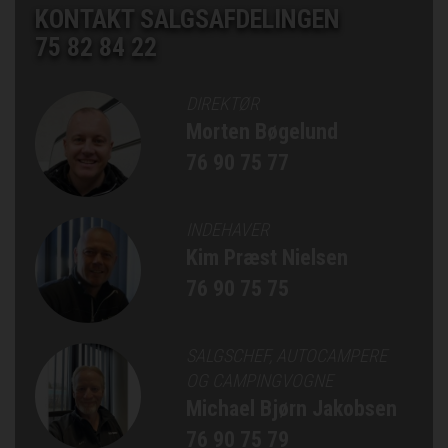
KONTAKT SALGSAFDELINGEN
75 82 84 22
DIREKTØR
Morten Bøgelund
76 90 75 77
INDEHAVER
Kim Præst Nielsen
76 90 75 75
SALGSCHEF, AUTOCAMPERE
OG CAMPINGVOGNE
Michael Bjørn Jakobsen
76 90 75 79