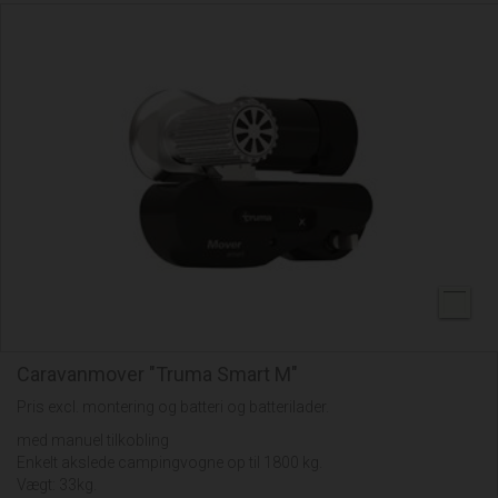
Caravanmover "Truma Smart M"
Pris excl. montering og batteri og batterilader.
med manuel tilkobling
Enkelt akslede campingvogne op til 1800 kg.
Vægt: 33kg.