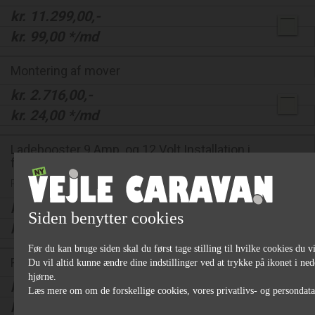
kr.
11.299,00
,-
kr.
99,00
*/md
Montering af mover
kr.
2.716,00
,-
kr.
24,00
*/md
Ladebooster 9 Amp. og 12 Volt Installation i
forbindelse med montering af mover
Pris inkl. montering 4495 kr.
kr.
1.395,00
,-
Siden benytter cookies
kr.
12,00
*/md
Før du kan bruge siden skal du først tage stilling til hvilke cookies du vi
Flytning Af Mover Inkl Nye Clips
Du vil altid kunne ændre dine indstillinger ved at trykke på ikonet i ned
hjørne.
kr.
5.500,00
,-
Læs mere om om de forskellige cookies, vores privatlivs- og persondat
kr.
48,00
*/md