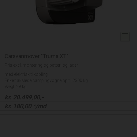
Caravanmover "Truma XT"
Pris excl. montering og batteri og lader.
med elektrisk tilkobling
Enkelt akslede campingvogne op til 2300 kg.
Vægt: 28 kg
kr.
20.499,00
,-
kr.
180,00
*/md