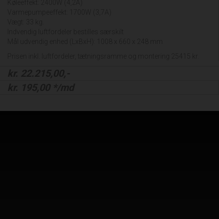
Køleeffekt: 2400W (4,2A)
Varmepumpeeffekt: 1700W (3,7A)
Vægt: 33 kg.
Indvendig luftfordeler bestilles særskilt
Mål udvendig enhed (LxBxH): 1008 x 660 x 248 mm
Prisen inkl. luftfordeler, tætningsramme og montering 25415 kr.
kr.
22.215,00
,-
kr.
195,00
*/md