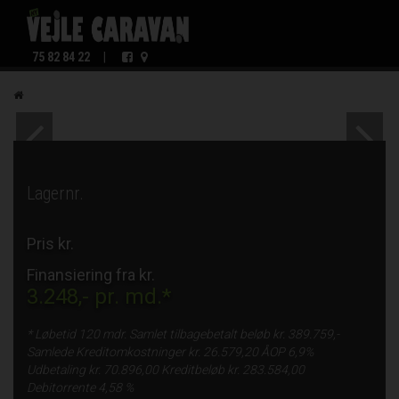
75 82 84 22
|
Lagernr.
Pris kr.
Finansiering fra kr.
3.248,-
pr. md.*
* Løbetid
120 mdr.
Samlet tilbagebetalt beløb kr.
389.759,-
Samlede Kreditomkostninger kr.
26.579,20
ÅOP
6,9%
Udbetaling kr.
70.896,00
Kreditbeløb kr.
283.584,00
Debitorrente
4,58 %