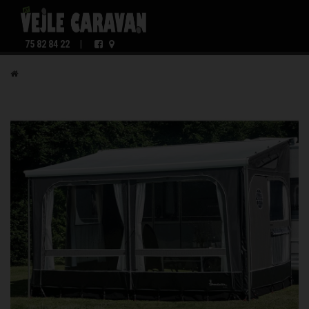
75 82 84 22
|