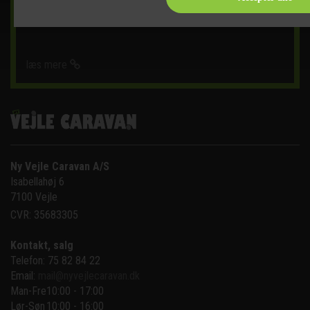
DET SKER
læs mere
Ny Vejle Caravan A/S
Isabellahøj 6

7100 Vejle
CVR: 35683305
Kontakt, salg
Telefon: 75 82 84 22
Email:
mail@nyvejlecaravan.dk
Man-Fre
10:00 - 17:00
Lør-Søn
10:00 - 16:00