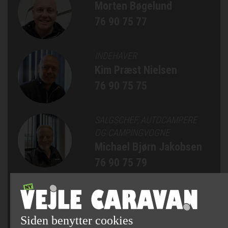
Morten Bøgelund
76 90 75 77
INDEHAVER
Kim Præst Nielsen
76 90 75 75
SALGSCHEF, AUTOCAMPERE
OG CAMPINGVOGNE
Michael Bjørn Jakobsen
76 90 75 79
SÆLGER
Jan Bertelsen
75 82 84 22
Siden benytter cookies