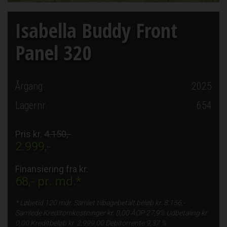
Isabella Buddy Front
Panel 320
Årgang
2025
Lagernr.
654
Pris kr.
4.150,-
2.999,-
Finansiering fra kr.
68,-
pr. md.*
* Løbetid
120 mdr.
Samlet tilbagebetalt beløb kr.
8.156,-
Samlede Kreditomkostninger kr.
0,00
ÅOP
27,9%
Udbetaling kr.
0,00
Kreditbeløb kr.
2.999,00
Debitorrente
9,37 %