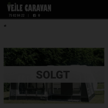
75 82 84 22
|