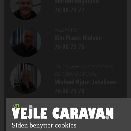
Morten Bøgelund
76 90 75 77
INDEHAVER
Kim Præst Nielsen
76 90 75 75
SALGSCHEF, AUTOCAMPERE
OG CAMPINGVOGNE
Michael Bjørn Jakobsen
76 90 75 79
SÆLGER
Jan Bertelsen
75 82 84 22
Siden benytter cookies