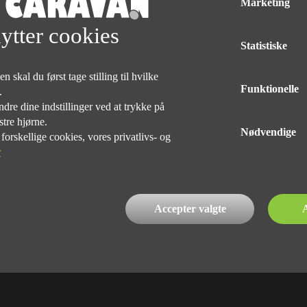
Marketing
ytter cookies
Med forbehold for tryk og taste fejl af udstyr på alle vogne
Statistiske
 skal du først tage stilling til hvilke
DELINGEN
Funktionelle
e.
dre dine indstillinger ved at trykke på
stre hjørne.
Nødvendige
rskellige cookies, vores privatlivs- og
r
INDEHAVER
Kim Præst Nielsen
76 90 75 75
Accepter valgte
A