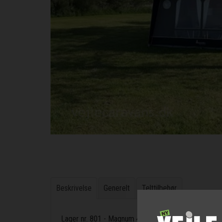
Beskrivelse
Generelt
Telttilbehør
Lager nr. 801 - Magnum 400 Alba - Uden stænger - 