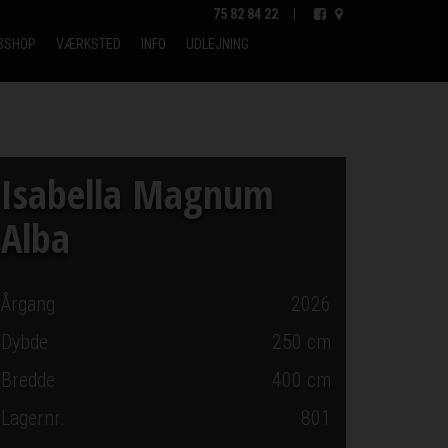
75 82 84 22
|
BSHOP
VÆRKSTED
INFO
UDLEJNING
Isabella Magnum
Alba
Årgang
2026
Dybde
250
cm
Bredde
400
cm
Lagernr.
801