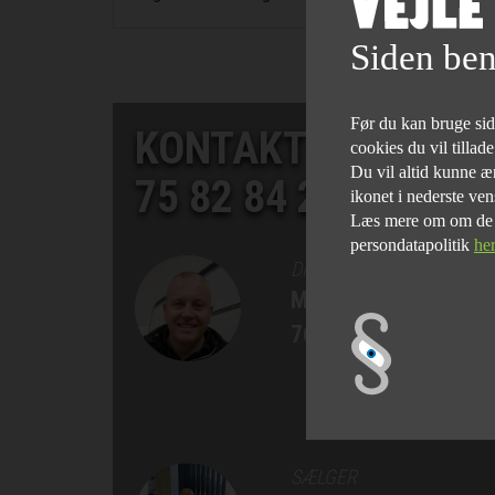
Siden ben
Før du kan bruge siden
KONTAKT SALGSAF
cookies du vil tillad
Du vil altid kunne æn
75 82 84 22
ikonet i nederste ven
Læs mere om om de fo
persondatapolitik
he
DIREKTØR
Morten Bøgelund
76 90 75 77
SÆLGER