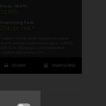
Pris kr.
18.075,-
12.695,-
Finansiering fra kr.
254,-
pr. md.*
* Løbetid
120 mdr.
Samlet tilbagebetalt beløb kr.
30.479,-
Samlede Kreditomkostninger kr.
4.995,00
ÅOP
23,2%
Udbetaling kr.
0,00
Kreditbeløb kr.
12.695,00
Debitorrente
9,37 %
UDSKRIV
FINANSIERING