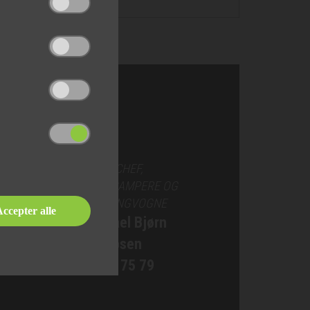
SALGSCHEF,
AUTOCAMPERE OG
CAMPINGVOGNE
ccepter alle
Michael Bjørn
Jakobsen
76 90 75 79