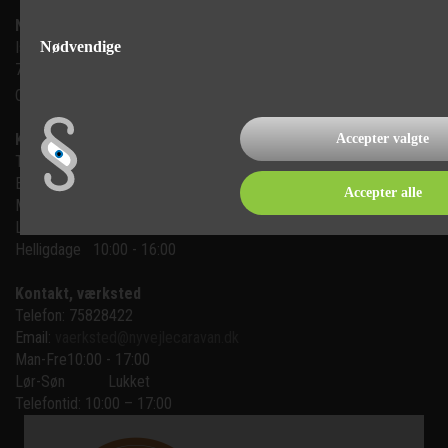
Ny Vejle Caravan A/S
Nødvendige
Isabellahøj 6

7100 Vejle
CVR: 35683305
Kontakt, salg
Accepter valgte
Telefon: 75 82 84 22
Email:
mail@nyvejlecaravan.dk
Accepter alle
Man-Fre
10:00 - 17:00
Lør-Søn
10:00 - 16:00
Helligdage   10:00 - 16:00
Kontakt, værksted
Telefon: 75828422
Email:
vaerksted@nyvejlecaravan.dk
Man-Fre
10:00 - 17:00
Lør-Søn
Lukket
Telefontid: 10:00 – 17:00