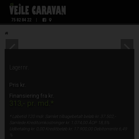
75 82 84 22
|
Lagernr.
Pris kr.
Finansiering fra kr.
313,-
pr. md.*
* Løbetid
120 mdr.
Samlet tilbagebetalt beløb kr.
37.502,-
Samlede Kreditomkostninger kr.
1.074,00
ÅOP
18,5%
Udbetaling kr.
0,00
Kreditbeløb kr.
17.900,00
Debitorrente
6,49
%