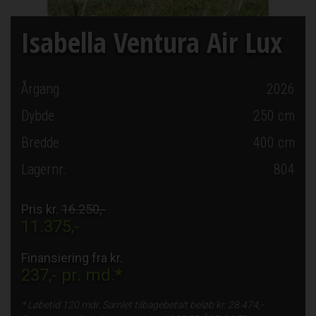
Isabella Ventura Air Lux
Årgang
2026
Dybde
250
cm
Bredde
400
cm
Lagernr.
804
Pris kr.
16.250,-
11.375,-
Finansiering fra kr.
237,-
pr. md.*
* Løbetid
120 mdr.
Samlet tilbagebetalt beløb kr.
28.474,-