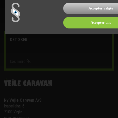
Accepter valgte
Accepter alle
DET SKER
læs mere
Ny Vejle Caravan A/S
Isabellahøj 6

7100 Vejle