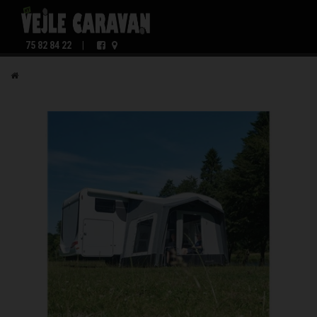
75 82 84 22
|