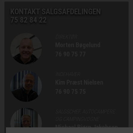
KONTAKT SALGSAFDELINGEN
75 82 84 22
DIREKTØR
Morten Bøgelund
76 90 75 77
INDEHAVER
Kim Præst Nielsen
76 90 75 75
SALGSCHEF, AUTOCAMPERE
OG CAMPINGVOGNE
Michael Bjørn Jakobsen