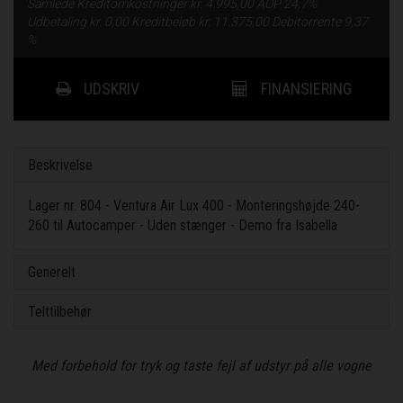
Samlede Kreditomkostninger kr.
4.995,00
ÅOP
24,7%
Udbetaling kr.
0,00
Kreditbeløb kr.
11.375,00
Debitorrente
9,37
%
UDSKRIV
FINANSIERING
Beskrivelse
Lager nr. 804 - Ventura Air Lux 400 - Monteringshøjde 240-
260 til Autocamper - Uden stænger - Demo fra Isabella
Generelt
Telttilbehør
Med forbehold for tryk og taste fejl af udstyr på alle vogne