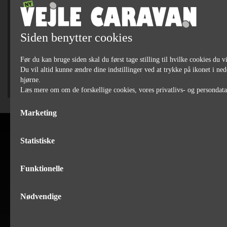
76 90 75 79
SÆLGER
Siden benytter cookies
Jan Bertelsen
75 82 84 22
Før du kan bruge siden skal du først tage stilling til hvilke cookies du vi
Du vil altid kunne ændre dine indstillinger ved at trykke på ikonet i ned
hjørne.
Læs mere om om de forskellige cookies, vores privatlivs- og persondat
Marketing
Statistiske
Funktionelle
Nødvendige