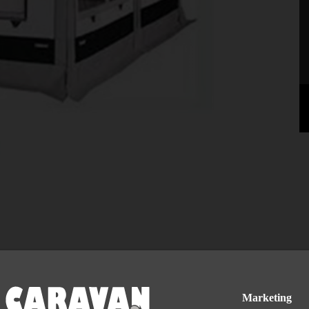
245 - 264 cm. L og front længde 3,5 m. passer til en Thule Residence 6
Marketing