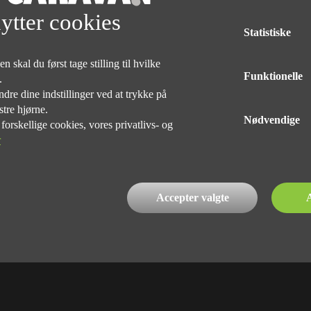
Med forbehold for tryk og taste fejl af udstyr på alle vogne
ytter cookies
Statistiske
DELINGEN
 skal du først tage stilling til hvilke
Funktionelle
e.
dre dine indstillinger ved at trykke på
stre hjørne.
Nødvendige
rskellige cookies, vores privatlivs- og
r
INDEHAVER
Kim Præst Nielsen
76 90 75 75
Accepter valgte
A