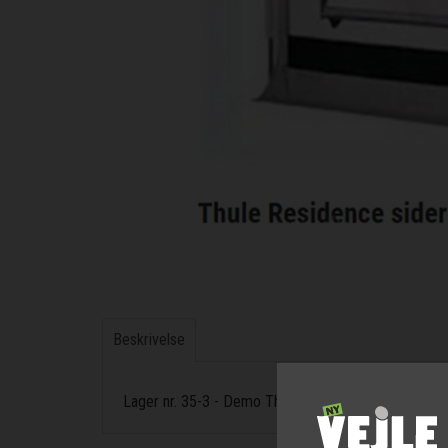
Beskrivelse
Lager nr. 35-3 - Demo Thule Recidence sider højde 