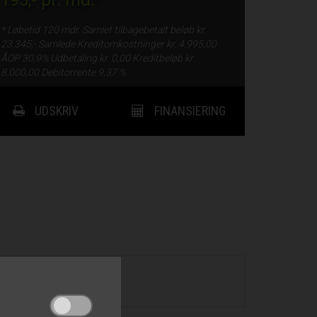
195,-
pr. md.*
* Løbetid
120 mdr.
Samlet tilbagebetalt beløb kr.
23.345,-
Samlede Kreditomkostninger kr.
4.995,00
ÅOP
30,9%
Udbetaling kr.
0,00
Kreditbeløb kr.
8.000,00
Debitorrente
9,37 %
UDSKRIV
FINANSIERING
300.