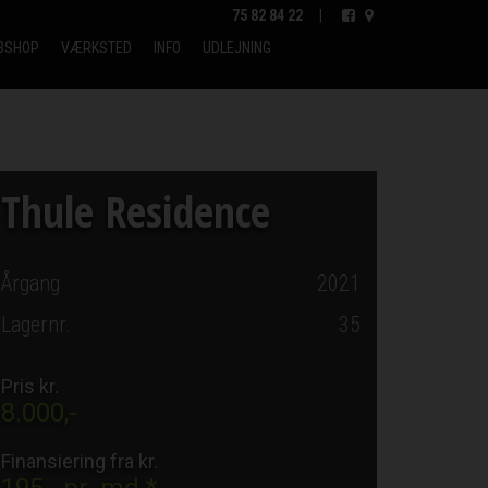
75 82 84 22
|
BSHOP
VÆRKSTED
INFO
UDLEJNING
Thule Residence
Årgang
2021
Lagernr.
35
Pris kr.
8.000,-
Finansiering fra kr.