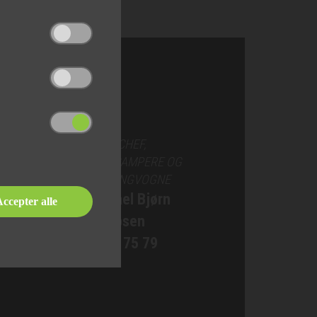
SALGSCHEF,
AUTOCAMPERE OG
CAMPINGVOGNE
Michael Bjørn
ccepter alle
Jakobsen
76 90 75 79