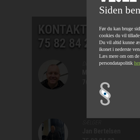
Siden ben
KONTAKT SALGSAF
Før du kan bruge siden
cookies du vil tillad
75 82 84 22
Du vil altid kunne æn
ikonet i nederste ven
Læs mere om om de fo
persondatapolitik
he
DIREKTØR
Morten Bøgelund
76 90 75 77
SÆLGER
Jan Bertelsen