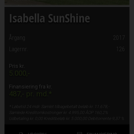
Isabella SunShine
Årgang
2017
Lagernr.
126
Pris kr.
5.000,-
Finansiering fra kr.
487,-
pr. md.*
* Løbetid
24 mdr.
Samlet tilbagebetalt beløb kr.
11.678,-
Samlede Kreditomkostninger kr.
4.995,00
ÅOP
160,2%
Udbetaling kr.
0,00
Kreditbeløb kr.
5.000,00
Debitorrente
9,37 %