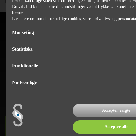
Før du kan bruge siden skal du først tage stilling til hvilke cookies du vi
Du vil altid kunne ændre dine indstillinger ved at trykke på ikonet i ned
hjørne.
Læs mere om om de forskellige cookies, vores privatlivs- og persondat
Marketing
Statistiske
Funktionelle
Nødvendige
Accepter valgte
DET SKER
Accepter alle