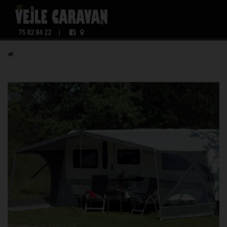
75 82 84 22
|