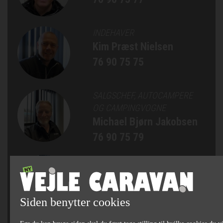
INDEHAVER
Kim Præst Nielsen
76 90 75 75
SALGSCHEF, AUTOCAMPERE
OG CAMPINGVOGNE
Michael Bjørn Jakobsen
76 90 75 79
SÆLGER
Jan Bertelsen
75 82 84 22
Siden benytter cookies