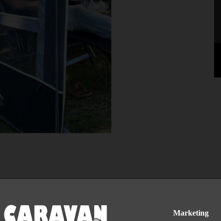
awn - venstre Vores egen udstillings model.
Marketing