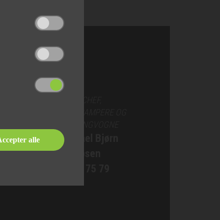
SALGSCHEF,
AUTOCAMPERE OG
CAMPINGVOGNE
Michael Bjørn
ccepter alle
Jakobsen
76 90 75 79