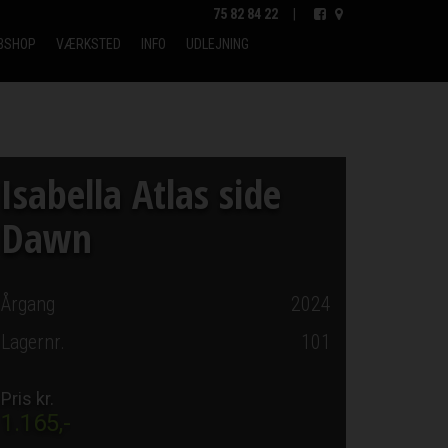
75 82 84 22
|
BSHOP
VÆRKSTED
INFO
UDLEJNING
Isabella Atlas side
Dawn
Årgang
2024
Lagernr.
101
Pris kr.
1.165,-