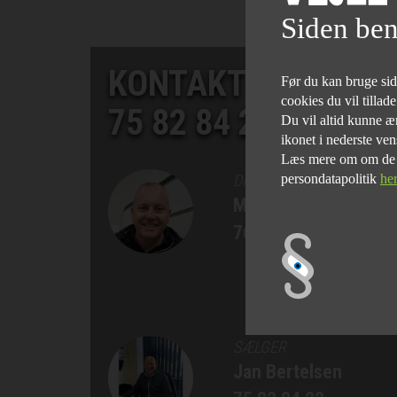
Siden ben
KONTAKT SALGSAF
Før du kan bruge siden
cookies du vil tillad
75 82 84 22
Du vil altid kunne æn
ikonet i nederste ven
Læs mere om om de fo
persondatapolitik
he
DIREKTØR
Morten Bøgelund
76 90 75 77
SÆLGER
Jan Bertelsen