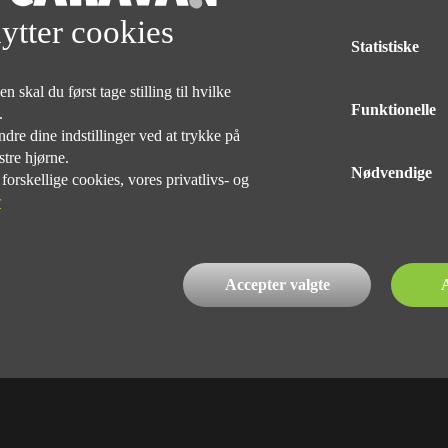
Med forbehold for tryk og taste fejl af udstyr på alle vogne
ytter cookies
Statistiske
DELINGEN
 skal du først tage stilling til hvilke
Funktionelle
e.
dre dine indstillinger ved at trykke på
stre hjørne.
Nødvendige
rskellige cookies, vores privatlivs- og
r
INDEHAVER
Kim Præst Nielsen
76 90 75 75
Accepter valgte
A