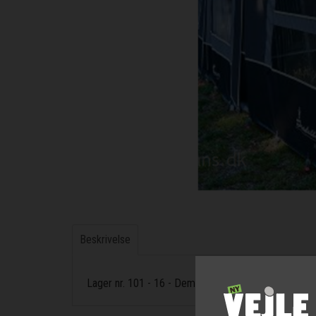
Beskrivelse
Lager nr. 101 - 16 - Demo - Isabella Atlas læside D