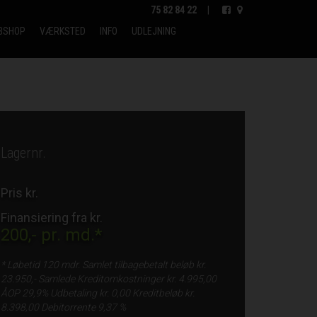
75 82 84 22
|
BSHOP
VÆRKSTED
INFO
UDLEJNING
Lagernr.
Pris kr.
Finansiering fra kr.
200,-
pr. md.*
* Løbetid
120 mdr.
Samlet tilbagebetalt beløb kr.
23.950,-
Samlede Kreditomkostninger kr.
4.995,00
ÅOP
29,9%
Udbetaling kr.
0,00
Kreditbeløb kr.
8.398,00
Debitorrente
9,37 %