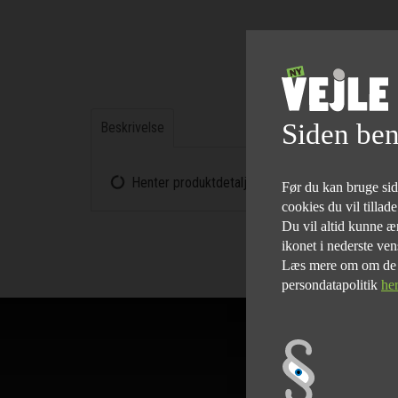
Siden ben
Beskrivelse
Henter produktdetaljerne...
Før du kan bruge siden
cookies du vil tillad
Du vil altid kunne æn
ikonet i nederste ven
Læs mere om om de fo
persondatapolitik
he