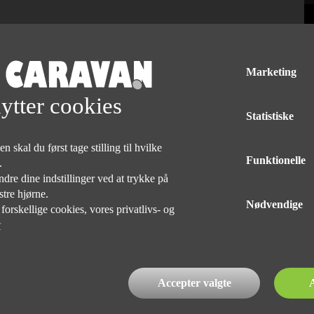
Marketing
ytter cookies
Statistiske
 skal du først tage stilling til hvilke
Funktionelle
e.
dre dine indstillinger ved at trykke på
Med forbehold for tryk og taste fejl af udstyr på alle vogne
stre hjørne.
Nødvendige
rskellige cookies, vores privatlivs- og
r
DET SKER
Accepter valgte
A