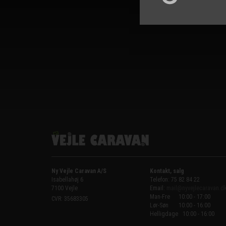
Ny Vejle Caravan A/S
Kontakt, salg
Isabellahøj 6

Telefon: 75 82 84 22
7100 Vejle
Email:
mail@nyvejlecaravan.d
Man-Fre
10:00 - 17:00
CVR: 35683305
Lør-Søn
10:00 - 16:00
Helligdage   10:00 - 16:00