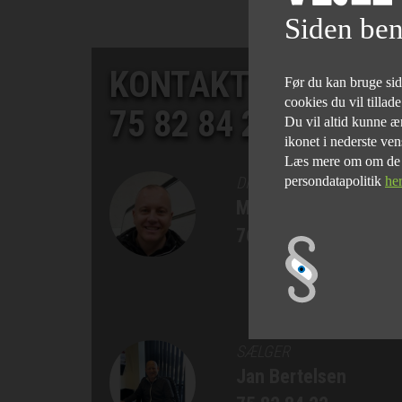
Siden ben
KONTAKT SALGSAF
Før du kan bruge siden
cookies du vil tillad
75 82 84 22
Du vil altid kunne æn
ikonet i nederste ven
Læs mere om om de fo
persondatapolitik
he
DIREKTØR
Morten Bøgelund
76 90 75 77
SÆLGER
Jan Bertelsen