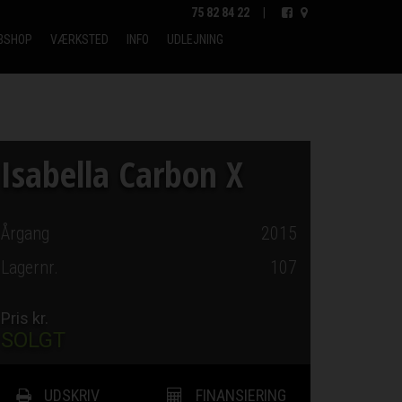
75 82 84 22
|
BSHOP
VÆRKSTED
INFO
UDLEJNING
Isabella Carbon X
Årgang
2015
Lagernr.
107
Pris kr.
SOLGT
UDSKRIV
FINANSIERING