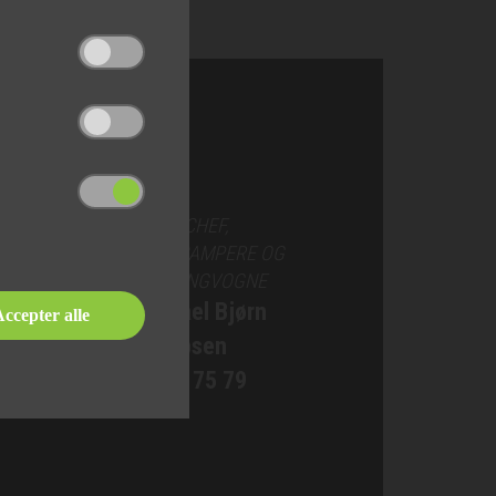
SALGSCHEF,
AUTOCAMPERE OG
CAMPINGVOGNE
Michael Bjørn
ccepter alle
Jakobsen
76 90 75 79