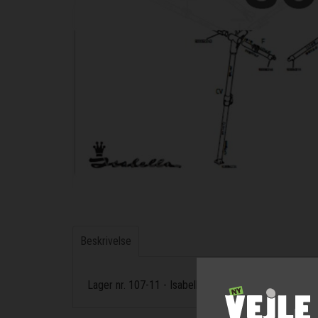
Beskrivelse
Lager nr. 107-11 - Isabella Carbon X stel 300 Stand