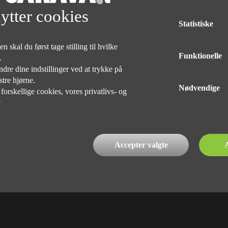
Med forbehold for tryk og taste fejl af udstyr på alle vogne
ytter cookies
Statistiske
DELINGEN
 skal du først tage stilling til hvilke
Funktionelle
e.
dre dine indstillinger ved at trykke på
stre hjørne.
Nødvendige
rskellige cookies, vores privatlivs- og
r
INDEHAVER
Kim Præst Nielsen
76 90 75 75
Accepter valgte
A