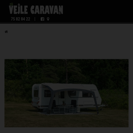
75 82 84 22
|