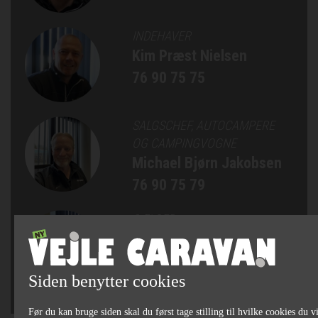
INDEHAVER
Kim Præst Nielsen
76 90 75 75
SALGSCHEF, AUTOCAMPERE
OG CAMPINGVOGNE
Michael Bjørn Jakobsen
76 90 75 79
SÆLGER
Jan Bertelsen
75 82 84 22
Siden benytter cookies
Før du kan bruge siden skal du først tage stilling til hvilke cookies du vi