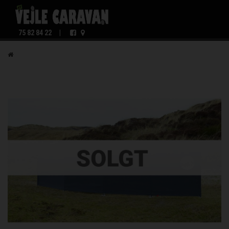
75 82 84 22
|