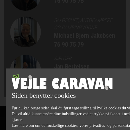
76 90 75 75
SALGSCHEF, AUTOCAMPERE
OG CAMPINGVOGNE
Michael Bjørn Jakobsen
76 90 75 79
SÆLGER
Jan Bertelsen
75 82 84 22
Siden benytter cookies
Før du kan bruge siden skal du først tage stilling til hvilke cookies du vi
Du vil altid kunne ændre dine indstillinger ved at trykke på ikonet i ned
hjørne.
Læs mere om om de forskellige cookies, vores privatlivs- og persondat