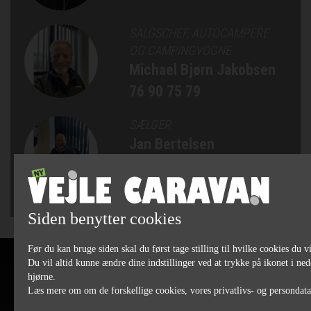
SALGSCHEF, AUTOCAMPERE
OG CAMPINGVOGNE
Michael Bjørn Jakobsen
76 90 75 79
SÆLGER
Jan Bertelsen
75 82 84 22
Siden benytter cookies
Før du kan bruge siden skal du først tage stilling til hvilke cookies du vi
Du vil altid kunne ændre dine indstillinger ved at trykke på ikonet i ned
hjørne.
Læs mere om om de forskellige cookies, vores privatlivs- og persondat