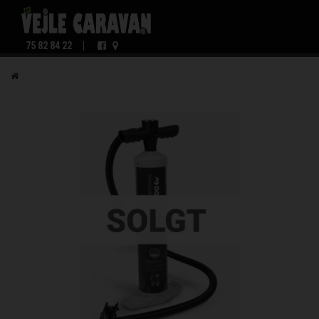
75 82 84 22
|