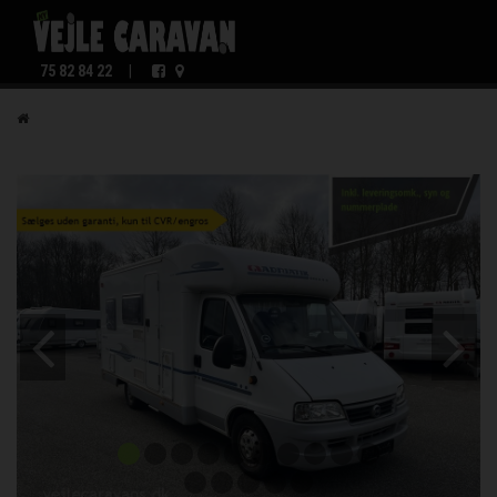
75 82 84 22
|