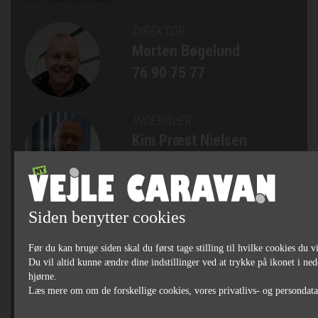
DIREKTØR
Morten Bøgelund
76 90 75 77
INDEHAVER
Kim Præst Nielsen
76 90 75 75
SALGSCHEF, AUTOCAMPERE
Siden benytter cookies
OG CAMPINGVOGNE
Michael Bjørn Jakobsen
Før du kan bruge siden skal du først tage stilling til hvilke cookies du vi
Du vil altid kunne ændre dine indstillinger ved at trykke på ikonet i ned
76 90 75 79
hjørne.
Læs mere om om de forskellige cookies, vores privatlivs- og persondat
SÆLGER