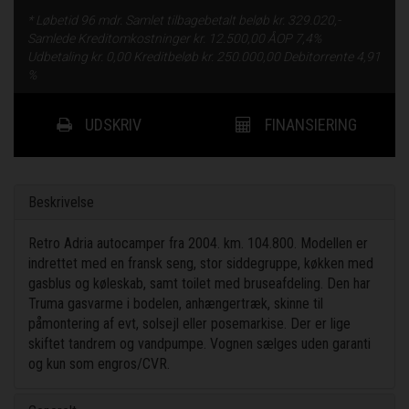
* Løbetid
96 mdr.
Samlet tilbagebetalt beløb kr.
329.020,-
Samlede Kreditomkostninger kr.
12.500,00
ÅOP
7,4%
Udbetaling kr.
0,00
Kreditbeløb kr.
250.000,00
Debitorrente
4,91
%
UDSKRIV
FINANSIERING
Beskrivelse
Retro Adria autocamper fra 2004. km. 104.800. Modellen er
indrettet med en fransk seng, stor siddegruppe, køkken med
gasblus og køleskab, samt toilet med bruseafdeling. Den har
Truma gasvarme i bodelen, anhængertræk, skinne til
påmontering af evt, solsejl eller posemarkise. Der er lige
skiftet tandrem og vandpumpe. Vognen sælges uden garanti
og kun som engros/CVR.