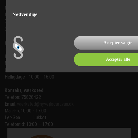
Ny Vejle Caravan A/S
Nødvendige
Isabellahøj 6

7100 Vejle
CVR: 35683305
Kontakt, salg
Accepter valgte
Telefon: 75 82 84 22
Email:
mail@nyvejlecaravan.dk
Accepter alle
Man-Fre
10:00 - 17:00
Lør-Søn
10:00 - 16:00
Helligdage   10:00 - 16:00
Kontakt, værksted
Telefon: 75828422
Email:
vaerksted@nyvejlecaravan.dk
Man-Fre
10:00 - 17:00
Lør-Søn
Lukket
Telefontid: 10:00 – 17:00