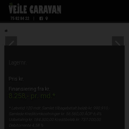
75 82 84 22
|
Lagernr.
Pris kr.
Finansiering fra kr.
8.258,-
pr. md.*
* Løbetid
120 mdr.
Samlet tilbagebetalt beløb kr.
990.910,-
Samlede Kreditomkostninger kr.
56.560,00
ÅOP
6,4%
Udbetaling kr.
184.300,00
Kreditbeløb kr.
737.200,00
Debitorrente
4,58 %