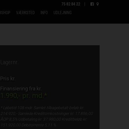
75 82 84 22
|
BSHOP
VÆRKSTED
INFO
UDLEJNING
Lagernr.
Pris kr.
Finansiering fra kr.
1.990,-
pr. md.*
* Løbetid
108 mdr.
Samlet tilbagebetalt beløb kr.
214.920,-
Samlede Kreditomkostninger kr.
17.896,00
ÅOP
8,5%
Udbetaling kr.
37.980,00
Kreditbeløb kr.
151.920,00
Debitorrente
5,11 %