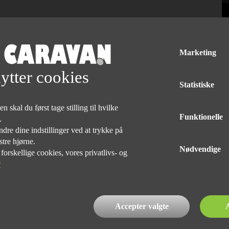
Marketing
ytter cookies
Statistiske
 skal du først tage stilling til hvilke
Funktionelle
e.
dre dine indstillinger ved at trykke på
Med forbehold for tryk og taste fejl af udstyr på alle vogne
stre hjørne.
Nødvendige
rskellige cookies, vores privatlivs- og
r
DET SKER
Accepter valgte
A