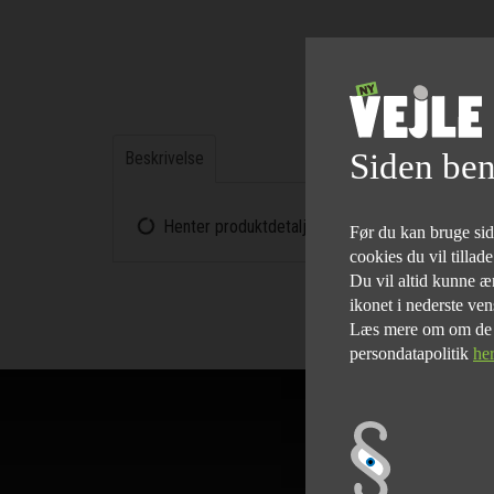
Siden ben
Beskrivelse
Henter produktdetaljerne...
Før du kan bruge siden
cookies du vil tillad
Du vil altid kunne æn
ikonet i nederste ven
Læs mere om om de fo
persondatapolitik
he