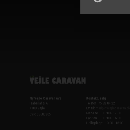
Ny Vejle Caravan A/S
Kontakt, salg
Isabellahøj 6

Telefon: 75 82 84 22
7100 Vejle
Email:
mail@nyvejlecaravan.d
Man-Fre
10:00 - 17:00
CVR: 35683305
Lør-Søn
10:00 - 16:00
Helligdage   10:00 - 16:00