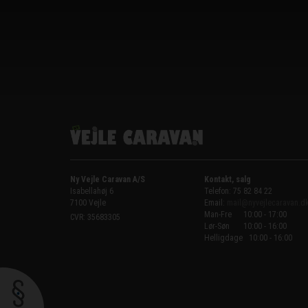
Ny Vejle Caravan A/S
Kontakt, salg
Isabellahøj 6

Telefon: 75 82 84 22
7100 Vejle
Email:
mail@nyvejlecaravan.d
Man-Fre
10:00 - 17:00
CVR: 35683305
Lør-Søn
10:00 - 16:00
Helligdage   10:00 - 16:00