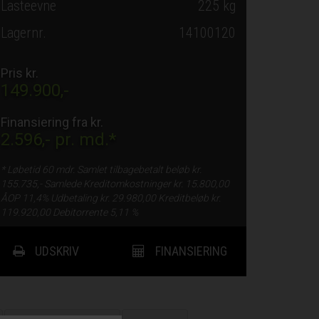
Lasteevne
225 kg
Lagernr.
14100120
Pris kr.
149.900,-
Finansiering fra kr.
2.596,-
pr. md.*
* Løbetid
60 mdr.
Samlet tilbagebetalt beløb kr.
155.735,-
Samlede Kreditomkostninger kr.
15.800,00
ÅOP
11,4%
Udbetaling kr.
29.980,00
Kreditbeløb kr.
119.920,00
Debitorrente
5,11 %
UDSKRIV
FINANSIERING