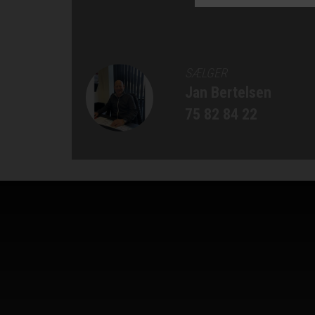
SÆLGER
Jan Bertelsen
75 82 84 22