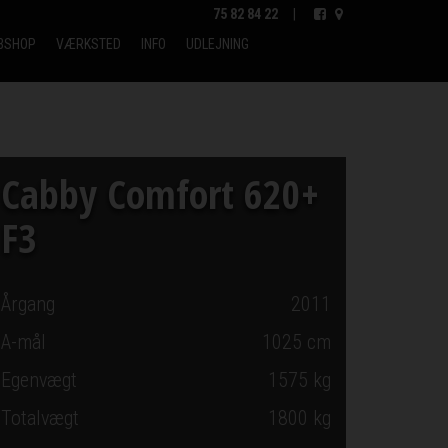
75 82 84 22
|
BSHOP
VÆRKSTED
INFO
UDLEJNING
Cabby Comfort 620+
F3
Årgang
2011
A-mål
1025
cm
Egenvægt
1575 kg
Totalvægt
1800 kg