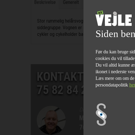
Beskrivelse
Generelt
Indretning
Karrosseri,
Stor rummelig helårsvogn med masser af plads. Der e
siddegruppe. Vognen er godt udstyret med flg.: Alko
Siden ben
cykler og cykelholder bag på til 3 cykler, og der medf
Før du kan bruge siden
cookies du vil tillad
Du vil altid kunne æn
ikonet i nederste ven
KONTAKT SALGSAF
Læs mere om om de fo
persondatapolitik
he
75 82 84 22
DIREKTØR
Morten Bøgelund
76 90 75 77