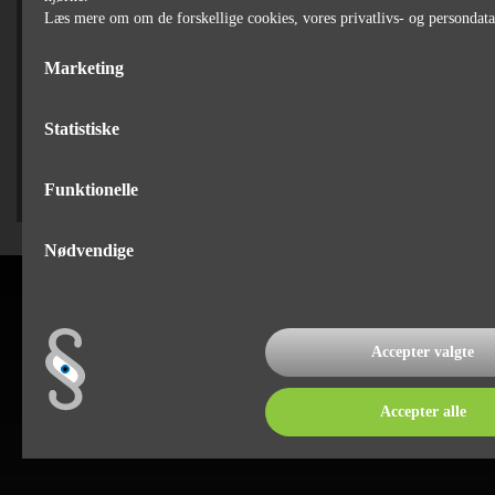
76 90 75 79
Læs mere om om de forskellige cookies, vores privatlivs- og persondat
Marketing
SÆLGER
Jan Bertelsen
Statistiske
75 82 84 22
Funktionelle
Nødvendige
Accepter valgte
Accepter alle