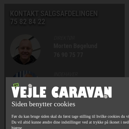
KONTAKT SALGSAFDELINGEN
75 82 84 22
DIREKTØR
Morten Bøgelund
76 90 75 77
INDEHAVER
Kim Præst Nielsen
76 90 75 75
Siden benytter cookies
SALGSCHEF, AUTOCAMPERE
Før du kan bruge siden skal du først tage stilling til hvilke cookies du vi
OG CAMPINGVOGNE
Du vil altid kunne ændre dine indstillinger ved at trykke på ikonet i ned
Michael Bjørn Jakobsen
hjørne.