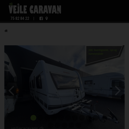
75 82 84 22
|