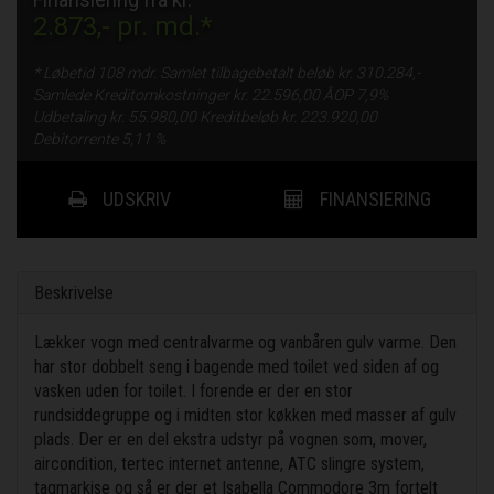
2.873,-
pr. md.*
* Løbetid
108 mdr.
Samlet tilbagebetalt beløb kr.
310.284,-
Samlede Kreditomkostninger kr.
22.596,00
ÅOP
7,9%
Udbetaling kr.
55.980,00
Kreditbeløb kr.
223.920,00
Debitorrente
5,11 %
UDSKRIV
FINANSIERING
Beskrivelse
Lækker vogn med centralvarme og vanbåren gulv varme. Den
har stor dobbelt seng i bagende med toilet ved siden af og
vasken uden for toilet. I forende er der en stor
rundsiddegruppe og i midten stor køkken med masser af gulv
plads. Der er en del ekstra udstyr på vognen som, mover,
aircondition, tertec internet antenne, ATC slingre system,
tagmarkise og så er der et Isabella Commodore 3m fortelt