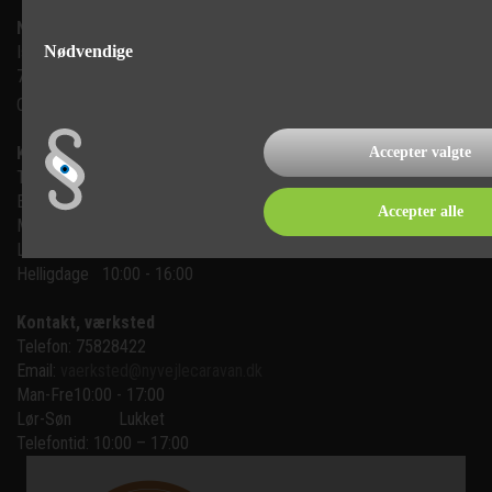
Ny Vejle Caravan A/S
Nødvendige
Isabellahøj 6

7100 Vejle
CVR: 35683305
Kontakt, salg
Accepter valgte
Telefon: 75 82 84 22
Email:
mail@nyvejlecaravan.dk
Accepter alle
Man-Fre
10:00 - 17:00
Lør-Søn
10:00 - 16:00
Helligdage   10:00 - 16:00
Kontakt, værksted
Telefon: 75828422
Email:
vaerksted@nyvejlecaravan.dk
Man-Fre
10:00 - 17:00
Lør-Søn
Lukket
Telefontid: 10:00 – 17:00