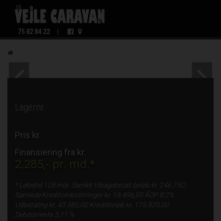
75 82 84 22
|
Lagernr.
Pris kr.
Finansiering fra kr.
2.285,-
pr. md.*
* Løbetid
108 mdr.
Samlet tilbagebetalt beløb kr.
246.750,-
Samlede Kreditomkostninger kr.
19.496,00
ÅOP
8,2%
Udbetaling kr.
43.980,00
Kreditbeløb kr.
175.920,00
Debitorrente
5,11 %