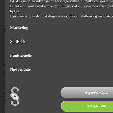
Før du kan bruge siden skal du først tage stilling til hvilke cookies du vi
Du vil altid kunne ændre dine indstillinger ved at trykke på ikonet i ned
hjørne.
Læs mere om om de forskellige cookies, vores privatlivs- og persondat
Marketing
Caravanmover "Truma Smart M"
Pris excl. montering og batteri og batterilader.
Statistiske
med manuel tilkobling
Enkelt akslede campingvogne op til 1800 kg.
Funktionelle
Vægt: 33kg.
kr.
11.299,00
,-
Nødvendige
kr.
110,00
*/md
Montering af mover
kr.
2.716,00
,-
Accepter valgte
kr.
26,00
*/md
Accepter alle
Ladebooster 9 Amp. og 12 Volt Installation i