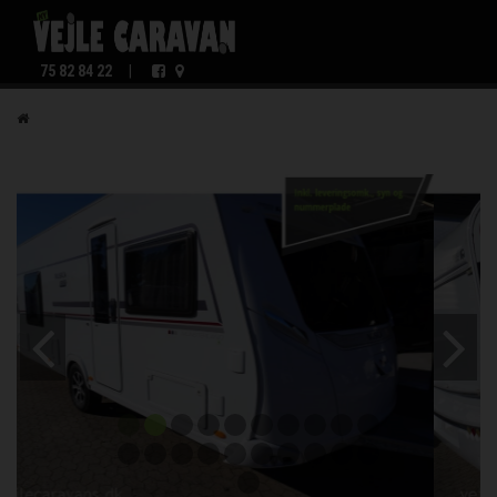
75 82 84 22
|