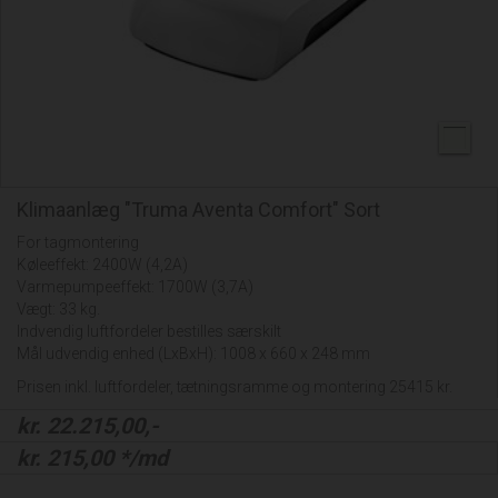
Klimaanlæg "Truma Aventa Comfort" Sort
For tagmontering
Køleeffekt: 2400W (4,2A)
Varmepumpeeffekt: 1700W (3,7A)
Vægt: 33 kg.
Indvendig luftfordeler bestilles særskilt
Mål udvendig enhed (LxBxH): 1008 x 660 x 248 mm
Prisen inkl. luftfordeler, tætningsramme og montering 25415 kr.
kr.
22.215,00
,-
kr.
215,00
*/md