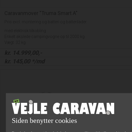
Caravanmover "Truma Smart A"
Pris excl. montering og batteri og batterilader.
med elektrisk tilkobling
Enkelt akslede campingvogne op til 2000 kg.
Vægt: 32 kg.
kr.
14.999,00
,-
kr.
145,00
*/md
Siden benytter cookies