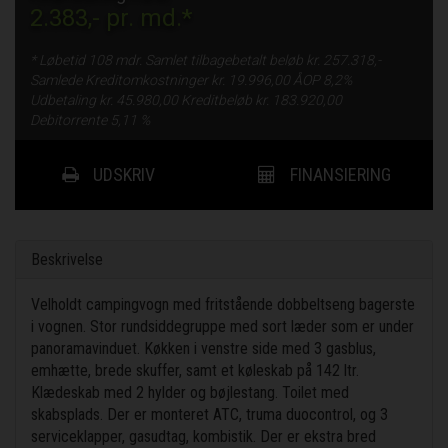
2.383,-
pr. md.*
* Løbetid
108 mdr.
Samlet tilbagebetalt beløb kr.
257.318,-
Samlede Kreditomkostninger kr.
19.996,00
ÅOP
8,2%
Udbetaling kr.
45.980,00
Kreditbeløb kr.
183.920,00
Debitorrente
5,11 %
UDSKRIV
FINANSIERING
Beskrivelse
Velholdt campingvogn med fritstående dobbeltseng bagerste
i vognen. Stor rundsiddegruppe med sort læder som er under
panoramavinduet. Køkken i venstre side med 3 gasblus,
emhætte, brede skuffer, samt et køleskab på 142 ltr.
Klædeskab med 2 hylder og bøjlestang. Toilet med
skabsplads. Der er monteret ATC, truma duocontrol, og 3
serviceklapper, gasudtag, kombistik. Der er ekstra bred