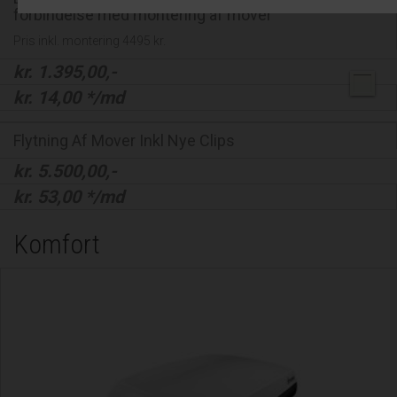
forbindelse med montering af mover
Pris inkl. montering 4495 kr.
kr.
1.395,00
,-
kr.
14,00
*/md
Flytning Af Mover Inkl Nye Clips
kr.
5.500,00
,-
kr.
53,00
*/md
Komfort