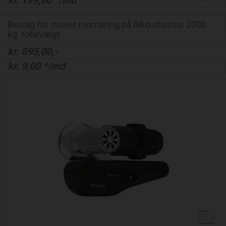
kr.
199,00
*/md
Beslag for mover montering på Alko chassic 2000
kg. totalvægt.
kr.
895,00
,-
kr.
9,00
*/md