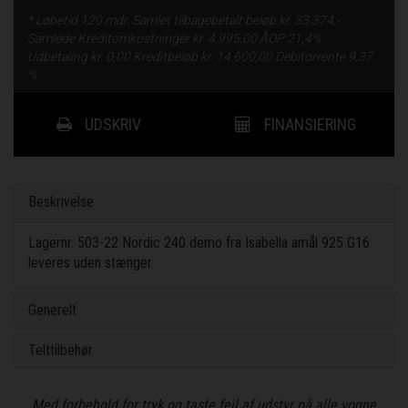
* Løbetid
120 mdr.
Samlet tilbagebetalt beløb kr.
33.374,-
Samlede Kreditomkostninger kr.
4.995,00
ÅOP
21,4%
Udbetaling kr.
0,00
Kreditbeløb kr.
14.600,00
Debitorrente
9,37
%
UDSKRIV
FINANSIERING
Beskrivelse
Lagernr. 503-22 Nordic 240 demo fra Isabella amål 925 G16
leveres uden stænger.
Generelt
Telttilbehør
Med forbehold for tryk og taste fejl af udstyr på alle vogne