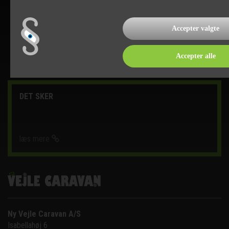
Accepter valgte
Accepter alle
DET SKER
læs mere
Ny Vejle Caravan A/S
Isabellahøj 6
