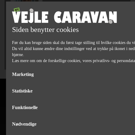
Michael Bjørn Jakobsen
76 90 75 79
Siden benytter cookies
SÆLGER
Jan Bertelsen
Før du kan bruge siden skal du først tage stilling til hvilke cookies du vi
75 82 84 22
Du vil altid kunne ændre dine indstillinger ved at trykke på ikonet i ned
hjørne.
Læs mere om om de forskellige cookies, vores privatlivs- og persondat
Marketing
Statistiske
Funktionelle
Nødvendige