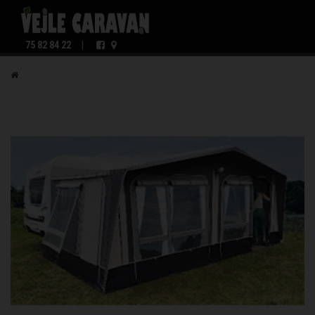
75 82 84 22
|