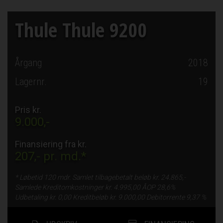
Thule Thule 9200
Årgang
2018
Lagernr.
19
Pris kr.
9.000,-
Finansiering fra kr.
207,-
pr. md.*
* Løbetid
120 mdr.
Samlet tilbagebetalt beløb kr.
24.865,-
Samlede Kreditomkostninger kr.
4.995,00
ÅOP
28,6%
Udbetaling kr.
0,00
Kreditbeløb kr.
9.000,00
Debitorrente
9,37 %