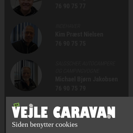
76 90 75 77
INDEHAVER
Kim Præst Nielsen
76 90 75 75
SALGSCHEF, AUTOCAMPERE
OG CAMPINGVOGNE
Michael Bjørn Jakobsen
76 90 75 79
SÆLGER
Jan Bertelsen
75 82 84 22
Siden benytter cookies