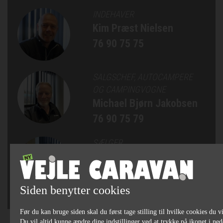
INDEHAVER
Kim Præst Nielsen
76 90 75 75
SALGSCHEF, AUTOCAMPERE
OG CAMPINGVOGNE
Michael Bjørn Jakobsen
76 90 75 79
SÆLGER
Jan Bertelsen
75 82 84 22
Siden benytter cookies
Før du kan bruge siden skal du først tage stilling til hvilke cookies du vi
Du vil altid kunne ændre dine indstillinger ved at trykke på ikonet i ned