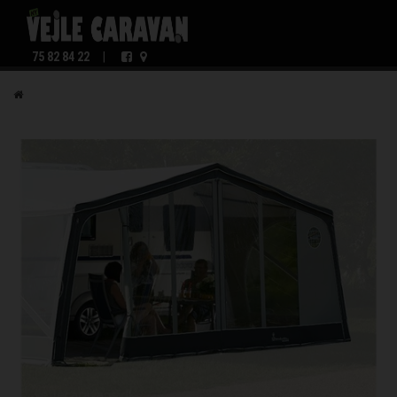
75 82 84 22
|