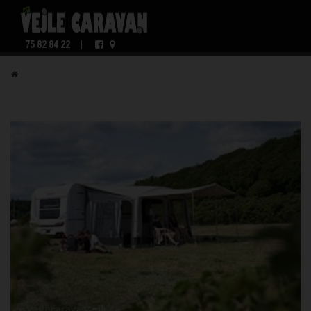
75 82 84 22
|