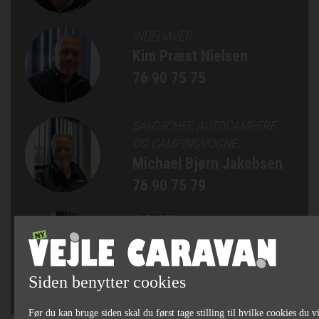
INDEHAVER
Kim Præst Nielsen
76 90 75 75
SALGSCHEF, AUTOCAMPERE
OG CAMPINGVOGNE
Michael Bjørn Jakobsen
76 90 75 79
SÆLGER
Jan Bertelsen
75 82 84 22
Siden benytter cookies
Før du kan bruge siden skal du først tage stilling til hvilke cookies du vi