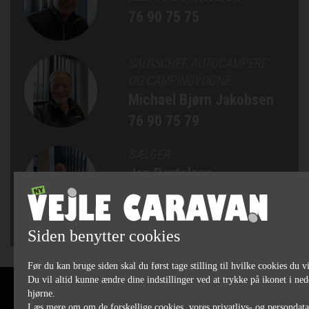
76 90 75 75
SALGSCHEF, AUTOCAMPERE
OG CAMPINGVOGNE
Michael Bjørn Jakobsen
76 90 75 79
SÆLGER
Jan Bertelsen
75 82 84 22
Siden benytter cookies
Før du kan bruge siden skal du først tage stilling til hvilke cookies du vi
Du vil altid kunne ændre dine indstillinger ved at trykke på ikonet i ned
hjørne.
Læs mere om om de forskellige cookies, vores privatlivs- og persondat