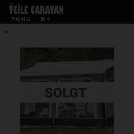
75 82 84 22
|