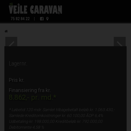
75 82 84 22
|
Lagernr.
Pris kr.
Finansiering fra kr.
8.862,-
pr. md.*
* Løbetid
120 mdr.
Samlet tilbagebetalt beløb kr.
1.063.430,-
Samlede Kreditomkostninger kr.
60.100,00
ÅOP
6,4%
Udbetaling kr.
198.000,00
Kreditbeløb kr.
792.000,00
Debitorrente
4,58 %