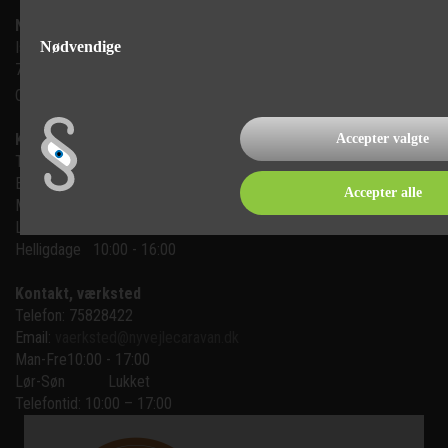
Ny Vejle Caravan A/S
Nødvendige
Isabellahøj 6

7100 Vejle
CVR: 35683305
Kontakt, salg
Accepter valgte
Telefon: 75 82 84 22
Email:
mail@nyvejlecaravan.dk
Accepter alle
Man-Fre
10:00 - 17:00
Lør-Søn
10:00 - 16:00
Helligdage   10:00 - 16:00
Kontakt, værksted
Telefon: 75828422
Email:
vaerksted@nyvejlecaravan.dk
Man-Fre
10:00 - 17:00
Lør-Søn
Lukket
Telefontid: 10:00 – 17:00