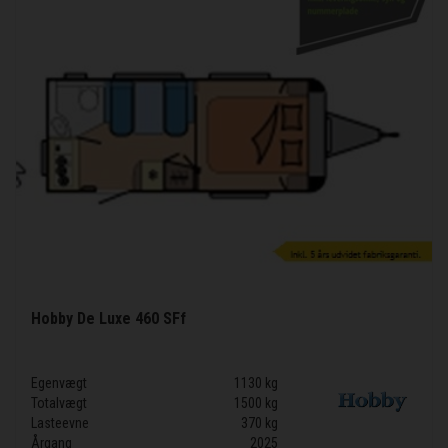
Hobby De Luxe 460 SFf
Egenvægt
1130 kg
Totalvægt
1500 kg
Lasteevne
370 kg
Årgang
2025