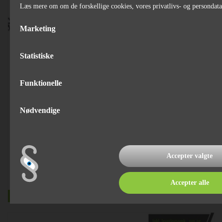
Læs mere om om de forskellige cookies, vores privatlivs- og persondat
Marketing
Statistiske
Funktionelle
Hobby De Luxe 460 SFf
Nødvendige
Egenvægt
1130 kg
Totalvægt
1500 kg
Lasteevne
370 kg
Accepter valgte
Årgang
2025
kr.
261.346,-
Accepter alle