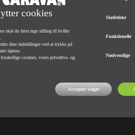
Med forbehold for tryk og taste fejl af udstyr på alle vogne
ytter cookies
Statistiske
DELINGEN
 skal du først tage stilling til hvilke
Funktionelle
e.
dre dine indstillinger ved at trykke på
stre hjørne.
Nødvendige
rskellige cookies, vores privatlivs- og
r
INDEHAVER
Kim Præst Nielsen
76 90 75 75
Accepter valgte
A