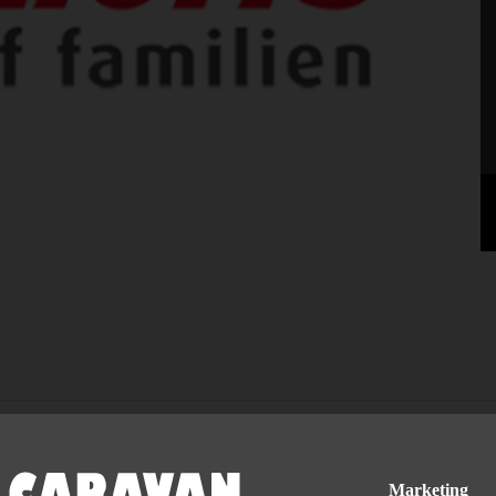
 nye Dethleffs 2025 campingvogne som er bestilt hjem. I mellemtiden er
em.
Marketing