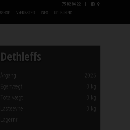
75 82 84 22
|
BSHOP
VÆRKSTED
INFO
UDLEJNING
Dethleffs
Årgang
2025
Egenvægt
0 kg
Totalvægt
0 kg
Lasteevne
0 kg
Lagernr.