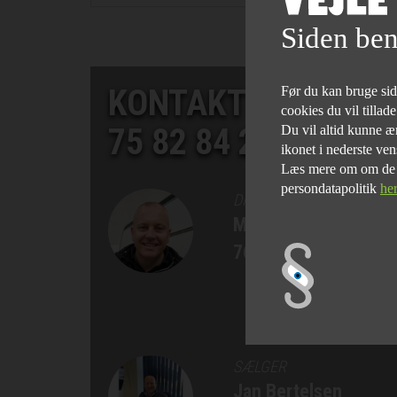
Siden ben
KONTAKT SALGSAF
Før du kan bruge siden
cookies du vil tillad
75 82 84 22
Du vil altid kunne æn
ikonet i nederste ven
Læs mere om om de fo
persondatapolitik
he
DIREKTØR
Morten Bøgelund
76 90 75 77
SÆLGER
Jan Bertelsen