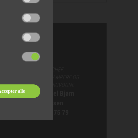
SALGSCHEF,
AUTOCAMPERE OG
CAMPINGVOGNE
ccepter alle
Michael Bjørn
Jakobsen
76 90 75 79