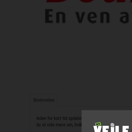
Beskrivelse
Inden for kort tid opdateres denne side med alle de
du vil vide mere om, hvilke modeller der kommer hj