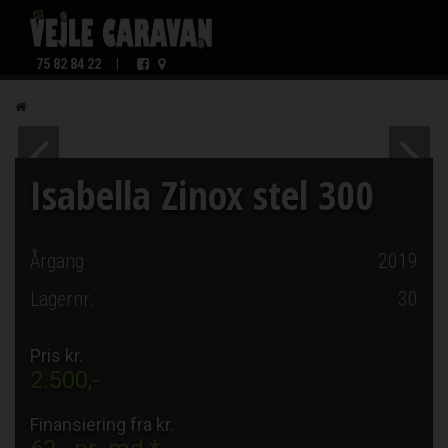
75 82 84 22
|
Isabella Zinox stel 300
Årgang
2019
Lagernr.
30
Pris kr.
2.500,-
Finansiering fra kr.