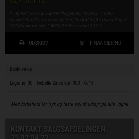
62,-
pr. md.*
* Løbetid
120 mdr.
Samlet tilbagebetalt beløb kr.
7.399,-
Samlede Kreditomkostninger kr.
0,00
ÅOP
31,5%
Udbetaling kr.
0,00
Kreditbeløb kr.
2.500,00
Debitorrente
9,37 %
UDSKRIV
FINANSIERING
Beskrivelse
Lager nr. 30 - Isabella Zinox stel 300 - G/16
Med forbehold for tryk og taste fejl af udstyr på alle vogne
KONTAKT SALGSAFDELINGEN
75 82 84 22