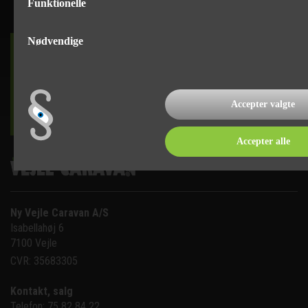
Funktionelle
Nødvendige
DET SKER
Accepter valgte
læs mere
Accepter alle
Ny Vejle Caravan A/S
Isabellahøj 6

7100 Vejle
CVR: 35683305
Kontakt, salg
Telefon: 75 82 84 22