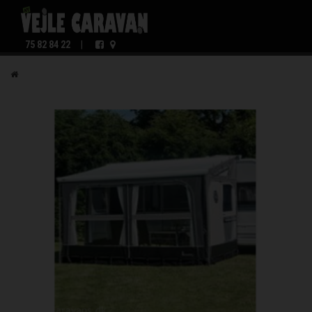
75 82 84 22
|