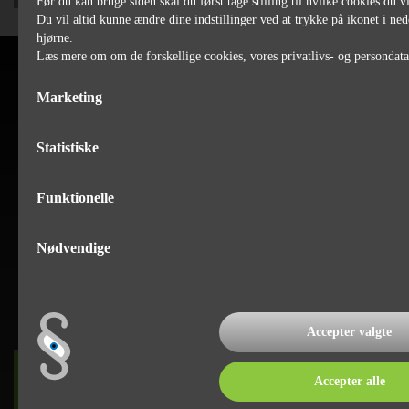
Før du kan bruge siden skal du først tage stilling til hvilke cookies du vi
Du vil altid kunne ændre dine indstillinger ved at trykke på ikonet i ned
hjørne.
Læs mere om om de forskellige cookies, vores privatlivs- og persondat
Marketing
Statistiske
Funktionelle
Nødvendige
Accepter valgte
DET SKER
Accepter alle