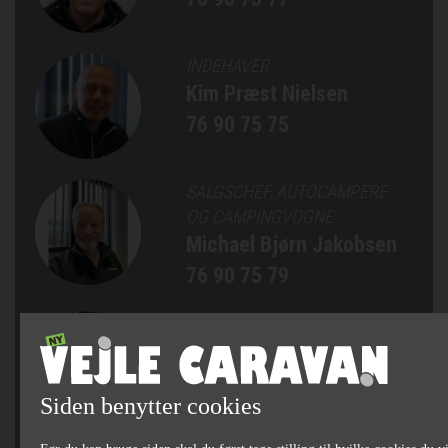
INDEHAVER
Kim Præst Nielsen
76 90 75 75
SALGSCHEF, AUTOCAMPERE
OG CAMPINGVOGNE
Michael Bjørn Jakobsen
76 90 75 79
SÆLGER
Jan Bertelsen
75 82 84 22
Siden benytter cookies