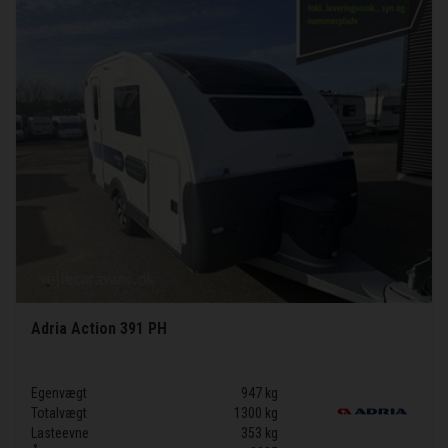
Adria Action 391 PH
Egenvægt
947 kg
Totalvægt
1300 kg
Lasteevne
353 kg