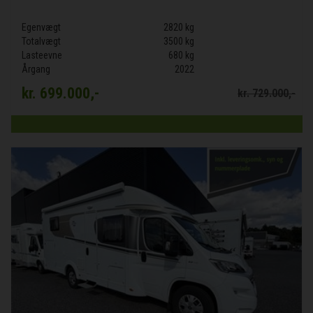
Egenvægt
2820 kg
Totalvægt
3500 kg
Lasteevne
680 kg
Årgang
2022
kr.
699.000,-
kr.
729.000,-