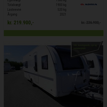
Totalvægt
1900 kg
Lasteevne
520 kg
Årgang
2021
kr.
219.900,-
kr.
236.900,-