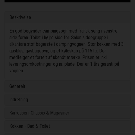
Beskrivelse
En god begynder campingvogn med fransk seng i venstre
side foran. Toilet i højre side for. Salon siddegruppe i
alkantara stof bagerste i campingvognen. Stor køkken med 3
gasblus, gasbageovn, og et køleskab på 115 ltr. Der
medfølger et fortelt af ukendt mærke. Prisen er inkl.
leveringsomkostninger og nr. plade. Der er 1 års garanti på
vognen.
Generelt
Indretning
Karrosseri, Chassis & Magasiner
Køkken - Bad & Toilet