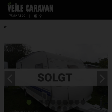
75 82 84 22
|