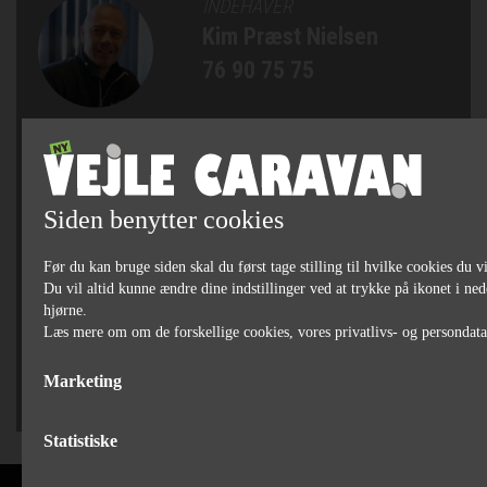
INDEHAVER
Kim Præst Nielsen
76 90 75 75
SALGSCHEF, AUTOCAMPERE
OG CAMPINGVOGNE
Michael Bjørn Jakobsen
Siden benytter cookies
76 90 75 79
Før du kan bruge siden skal du først tage stilling til hvilke cookies du vi
SÆLGER
Du vil altid kunne ændre dine indstillinger ved at trykke på ikonet i ned
hjørne.
Jan Bertelsen
Læs mere om om de forskellige cookies, vores privatlivs- og persondat
75 82 84 22
Marketing
Statistiske