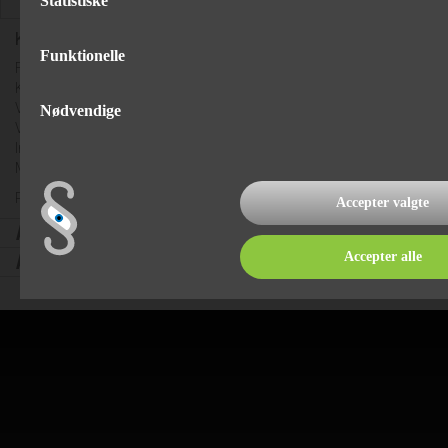
Statistiske
Klimaanlæg "Truma Aventa Comfort" Sort
Funktionelle
For tagmontering
Køleeffekt: 2400W (4,2A)
Varmepumpeeffekt: 1700W (3,7A)
Nødvendige
Vægt: 33 kg.
Indvendig luftfordeler bestilles særskilt
Mål udvendig enhed (LxBxH): 1008 x 660 x 248 mm
Prisen inkl. luftfordeler, tætningsramme og montering 25415 kr.
Accepter valgte
kr.
22.215,00
,-
Accepter alle
kr.
195,00
*/md