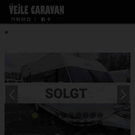
75 82 84 22
|