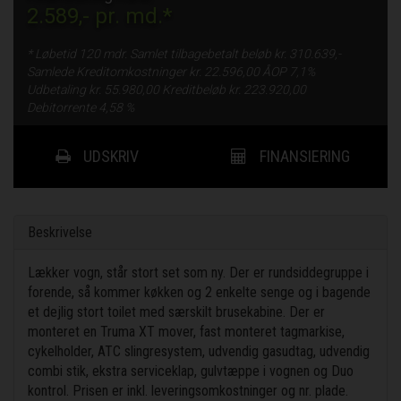
2.589,-
pr. md.*
* Løbetid
120 mdr.
Samlet tilbagebetalt beløb kr.
310.639,-
Samlede Kreditomkostninger kr.
22.596,00
ÅOP
7,1%
Udbetaling kr.
55.980,00
Kreditbeløb kr.
223.920,00
Debitorrente
4,58 %
UDSKRIV
FINANSIERING
Beskrivelse
Lækker vogn, står stort set som ny. Der er rundsiddegruppe i
forende, så kommer køkken og 2 enkelte senge og i bagende
et dejlig stort toilet med særskilt brusekabine. Der er
monteret en Truma XT mover, fast monteret tagmarkise,
cykelholder, ATC slingresystem, udvendig gasudtag, udvendig
combi stik, ekstra serviceklap, gulvtæppe i vognen og Duo
kontrol. Prisen er inkl. leveringsomkostninger og nr. plade.