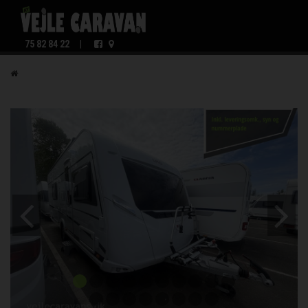
75 82 84 22
|