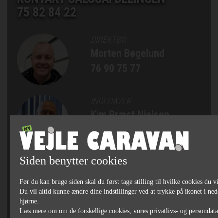
75 82 84 22
DIREKTØR
Morten Bøgelund
76 90 75 77
INDEHAVER
Kim Præst Nielsen
76 90 75 75
Siden benytter cookies
SALGSCHEF, AUTOCAMPERE
OG CAMPINGVOGNE
Før du kan bruge siden skal du først tage stilling til hvilke cookies du vi
Michael Bjørn Jakobsen
Du vil altid kunne ændre dine indstillinger ved at trykke på ikonet i ned
76 90 75 79
hjørne.
Læs mere om om de forskellige cookies, vores privatlivs- og persondat