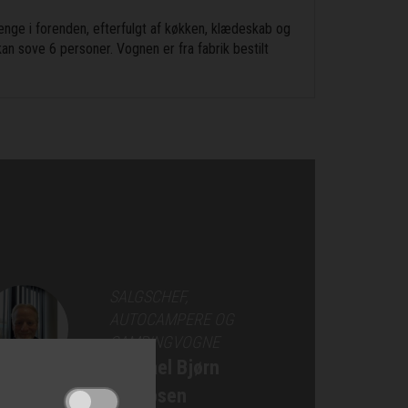
nge i forenden, efterfulgt af køkken, klædeskab og
n sove 6 personer. Vognen er fra fabrik bestilt
SALGSCHEF,
AUTOCAMPERE OG
CAMPINGVOGNE
Michael Bjørn
Jakobsen