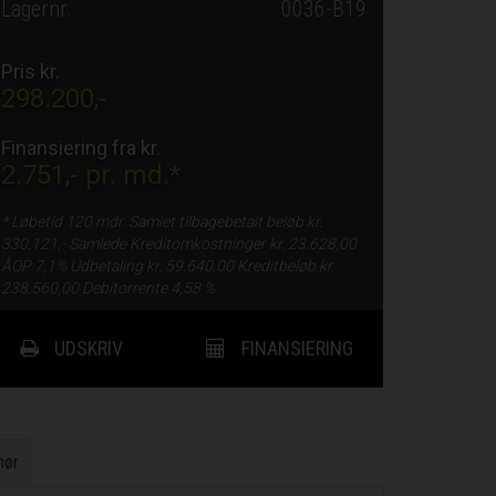
Lagernr.
0036-B19
Pris kr.
298.200,-
Finansiering fra kr.
2.751,-
pr. md.*
* Løbetid
120 mdr.
Samlet tilbagebetalt beløb kr.
330.121,-
Samlede Kreditomkostninger kr.
23.628,00
ÅOP
7,1%
Udbetaling kr.
59.640,00
Kreditbeløb kr.
238.560,00
Debitorrente
4,58 %
UDSKRIV
FINANSIERING
hør