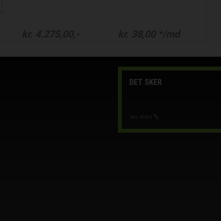
kr.
4.275,00
,-
kr.
38,00
*/md
DET SKER
læs mere