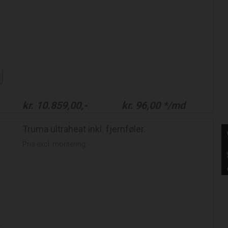
kr.
10.859,00
,-
kr.
96,00
*/md
Truma ultraheat inkl. fjernføler.
Pris excl. montering.