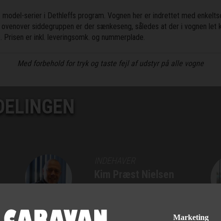
model-serier i Dethleffs program. Vognen her er indrettet med enkeltse
 ovenover siddegruppen er der sænkeseng, således at der i vognen let ka
 Prisen er inkl. leveringsomk. og nummerplade.
Med forbehold for tryk og taste fejl af udstyr på alle vogne
DELINGEN
INDEHAVER
Kim Præst Nielsen
76 90 75 75
Marketing