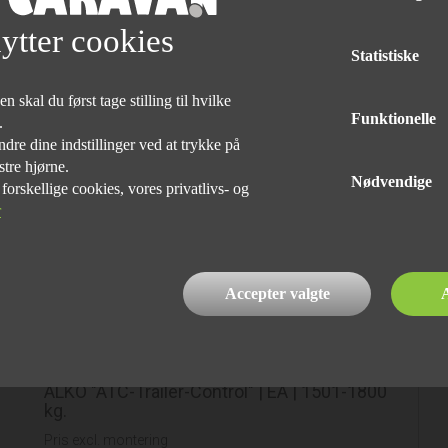
ytter cookies
Statistiske
 skal du først tage stilling til hvilke
Funktionelle
e.
dre dine indstillinger ved at trykke på
stre hjørne.
Nødvendige
rskellige cookies, vores privatlivs- og
r
Accepter valgte
A
ALKO "ATC-Trailer-Control" | EA | 1501-1800
kg.
Pris excl. montering