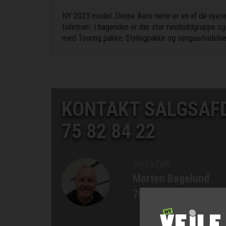
NY 2023 model. Denne Aero-serie er en af de nyere 
toiletrum. I bagenden er der stor rundsiddgruppe og
med Touring pakke, Stylingpakke og sengeudvidelse.
KONTAKT SALGSAF
75 82 84 22
DIREKTØR
Morten Bøgelund
76 90 75 77