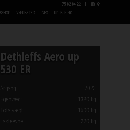
75 82 84 22
|
BSHOP
VÆRKSTED
INFO
UDLEJNING
Dethleffs Aero up
530 ER
Årgang
2023
Egenvægt
1380 kg
Totalvægt
1600 kg
Lasteevne
220 kg