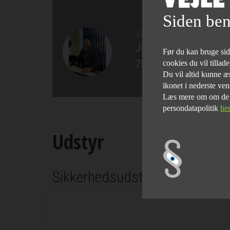
Siden ben
SÆLGER
Jan Bertelsen
Før du kan bruge siden
75 82 84 22
cookies du vil tillad
Du vil altid kunne æn
ikonet i nederste ven
Læs mere om om de fo
persondatapolitik
he
Udstyr
Sikkerhedsudstyr