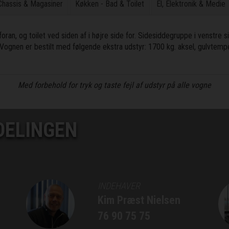
 Chassis & Magasiner
Køkken - Bad & Toilet
El, Elektronik & Medie
ran, og toilet ved siden af i højre side for. Sidesiddegruppe i venstre
 Vognen er bestilt med følgende ekstra udstyr: 1700 kg. aksel, gulvtemp
Med forbehold for tryk og taste fejl af udstyr på alle vogne
DELINGEN
INDEHAVER
Kim Præst Nielsen
76 90 75 75