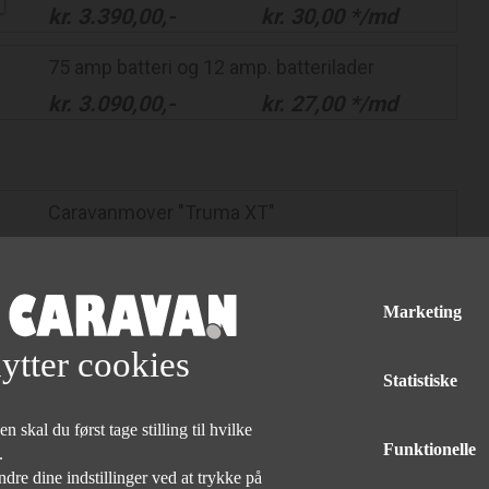
kr.
3.390,00
,-
kr.
30,00
*/md
75 amp batteri og 12 amp. batterilader
kr.
3.090,00
,-
kr.
27,00
*/md
Caravanmover "Truma XT"
Pris excl. montering og batteri og lader.
med elektrisk tilkobling
Enkelt akslede campingvogne op til 2300 kg.
Marketing
Vægt: 28 kg
ytter cookies
Statistiske
 skal du først tage stilling til hvilke
Funktionelle
e.
dre dine indstillinger ved at trykke på