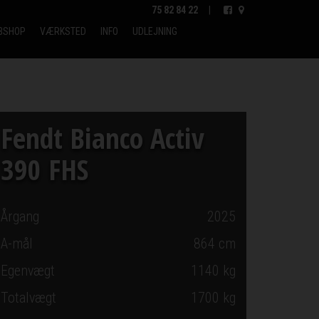
75 82 84 22
|
BSHOP
VÆRKSTED
INFO
UDLEJNING
Fendt Bianco Activ
390 FHS
Årgang
2025
A-mål
864
cm
Egenvægt
1140 kg
Totalvægt
1700 kg