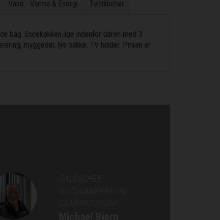
Vand - Varme & Energi
Telttilbehør
 side bag. Endekøkken lige indenfor døren med 3
erering, myggedør, lys pakke, TV holder. Prisen er
SALGSCHEF,
AUTOCAMPERE OG
CAMPINGVOGNE
Michael Bjørn