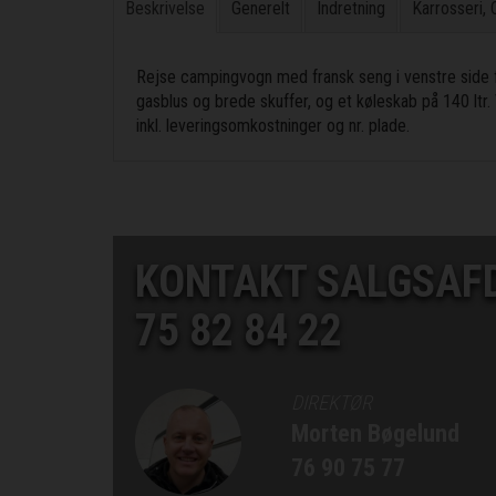
Beskrivelse
Generelt
Indretning
Karrosseri,
Rejse campingvogn med fransk seng i venstre side fo
gasblus og brede skuffer, og et køleskab på 140 ltr.
inkl. leveringsomkostninger og nr. plade.
KONTAKT SALGSAF
75 82 84 22
DIREKTØR
Morten Bøgelund
76 90 75 77