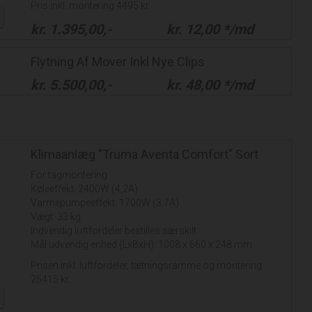
Pris inkl. montering 4495 kr.
kr.
1.395,00
,-
kr.
12,00
*/md
Flytning Af Mover Inkl Nye Clips
kr.
5.500,00
,-
kr.
48,00
*/md
Klimaanlæg "Truma Aventa Comfort" Sort
For tagmontering
Køleeffekt: 2400W (4,2A)
Varmepumpeeffekt: 1700W (3,7A)
Vægt: 33 kg.
Indvendig luftfordeler bestilles særskilt
Mål udvendig enhed (LxBxH): 1008 x 660 x 248 mm
Prisen inkl. luftfordeler, tætningsramme og montering
25415 kr.