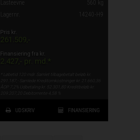
Lasteevne
560 kg
Lagernr.
14240-H9
Pris kr.
261.509,-
Finansiering fra kr.
2.427,-
pr. md.*
* Løbetid
120 mdr.
Samlet tilbagebetalt beløb kr.
291.187,-
Samlede Kreditomkostninger kr.
21.660,36
ÅOP
7,2%
Udbetaling kr.
52.301,80
Kreditbeløb kr.
209.207,20
Debitorrente
4,58 %
UDSKRIV
FINANSIERING