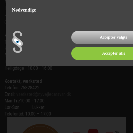
Ny Vejle Caravan A/S
Isabellahøj 6

Nødvendige
7100 Vejle
CVR: 35683305
Kontakt, salg
Accepter valgte
Telefon: 75 82 84 22
Email:
mail@nyvejlecaravan.dk
Accepter alle
Man-Fre
10:00 - 17:00
Lør-Søn
10:00 - 16:00
Helligdage   10:00 - 16:00
Kontakt, værksted
Telefon: 75828422
Email:
vaerksted@nyvejlecaravan.dk
Man-Fre
10:00 - 17:00
Lør-Søn
Lukket
Telefontid: 10:00 – 17:00