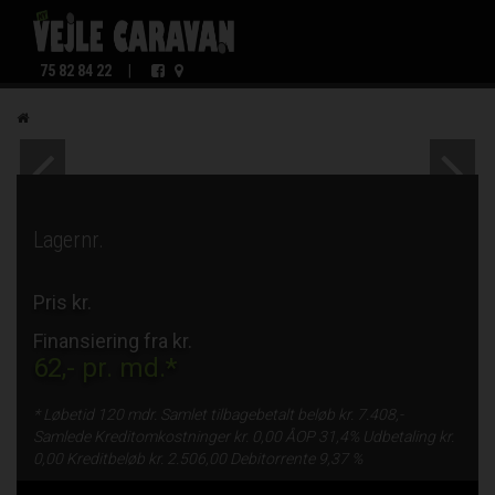
75 82 84 22
|
Lagernr.
Pris kr.
Finansiering fra kr.
62,-
pr. md.*
* Løbetid
120 mdr.
Samlet tilbagebetalt beløb kr.
7.408,-
Samlede Kreditomkostninger kr.
0,00
ÅOP
31,4%
Udbetaling kr.
0,00
Kreditbeløb kr.
2.506,00
Debitorrente
9,37 %